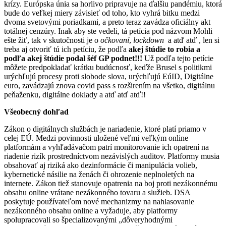
krízy. Európska únia sa horlivo pripravuje na ďalšiu pandémiu, ktorá
bude do veľkej miery závisieť od toho, kto vyhrá bitku medzi
dvoma svetovými poriadkami, a preto teraz zavádza oficiálny akt
totálnej cenzúry. Inak aby ste vedeli, tá petícia pod názvom Mohli
ešte žiť, tak v skutočnosti je o
očkovaní
,
lockdown
a atď atď , len si
treba aj otvoriť tú ich petíciu, že podľa
akej štúdie to robia a
podľa akej štúdie podal šéf GP podnet!!!
Už podľa tejto petície
môžete predpokladať krátku budúcnosť, keďže Brusel s politikmi
urýchľujú procesy proti slobode slova, urýchľujú EúID, Digitálne
euro, zavádzajú znova covid pass s rozširením na všetko, digitálnu
peňaženku, digitálne doklady a atď atď atď!!
Všeobecný dohľad
Zákon o digitálnych službách je nariadenie, ktoré platí priamo v
celej EÚ. Medzi povinnosti uložené veľmi veľkým online
platformám a vyhľadávačom patrí monitorovanie ich opatrení na
riadenie rizík prostredníctvom nezávislých auditov. Platformy musia
obsahovať aj riziká ako dezinformácie či manipulácia volieb,
kybernetické násilie na ženách či ohrozenie neplnoletých na
internete. Zákon tiež stanovuje opatrenia na boj proti nezákonnému
obsahu online vrátane nezákonného tovaru a služieb. DSA
poskytuje používateľom nové mechanizmy na nahlasovanie
nezákonného obsahu online a vyžaduje, aby platformy
spolupracovali so špecializovanými „dôveryhodnými