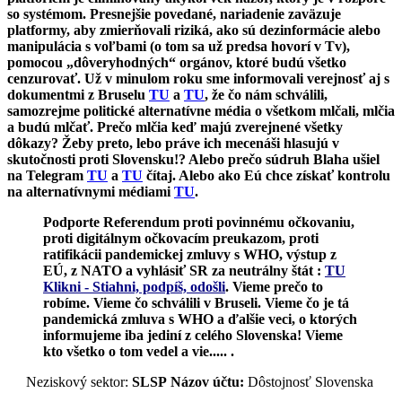
so systémom. Presnejšie povedané, nariadenie zaväzuje
platformy, aby zmierňovali riziká, ako sú dezinformácie alebo
manipulácia s voľbami (o tom sa už predsa hovorí v Tv),
pomocou „dôveryhodných“ orgánov, ktoré budú všetko
cenzurovať. Už v minulom roku sme informovali verejnosť aj s
dokumentmi z Bruselu
TU
a
TU
, že čo nám schválili,
samozrejme politické alternatívne média o všetkom mlčali, mlčia
a budú mlčať. Prečo mlčia keď majú zverejnené všetky
dôkazy? Žeby preto, lebo práve ich mecenáši hlasujú v
skutočnosti proti Slovensku!? Alebo prečo súdruh Blaha ušiel
na Telegram
TU
a
TU
čítaj. Alebo ako Eú chce získať kontrolu
na alternatívnymi médiami
TU
.
Podporte Referendum proti povinnému očkovaniu,
proti digitálnym očkovacím preukazom, proti
ratifikácii pandemickej zmluvy s WHO, výstup z
EÚ, z NATO a vyhlásiť SR za neutrálny štát :
TU
Klikni - Stiahni, podpíš, odošli
.
Vieme prečo to
robíme. Vieme čo schválili v Bruseli. Vieme čo je tá
pandemická zmluva s WHO a ďalšie veci, o ktorých
informujeme iba jediní z celého Slovenska! Vieme
kto všetko o tom vedel a vie..... .
Neziskový sektor:
SLSP
Názov účtu:
Dôstojnosť Slovenska