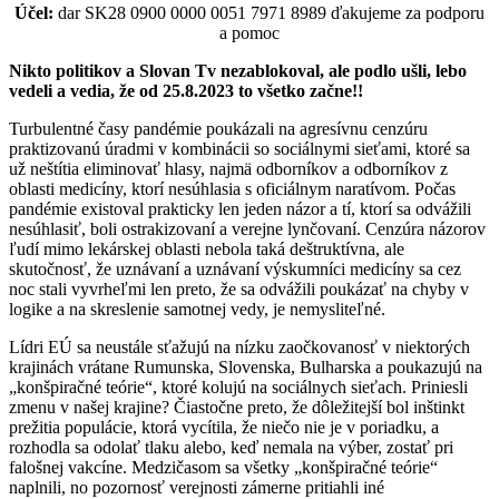
Účel:
dar
SK28 0900 0000 0051 7971 8989 ďakujeme za podporu
a pomoc
Nikto politikov a Slovan Tv nezablokoval, ale podlo ušli, lebo
vedeli a vedia, že od 25.8.2023 to všetko začne!!
Turbulentné časy pandémie poukázali na agresívnu cenzúru
praktizovanú úradmi v kombinácii so sociálnymi sieťami, ktoré sa
už neštítia eliminovať hlasy, najmä odborníkov a odborníkov z
oblasti medicíny, ktorí nesúhlasia s oficiálnym naratívom. Počas
pandémie existoval prakticky len jeden názor a tí, ktorí sa odvážili
nesúhlasiť, boli ostrakizovaní a verejne lynčovaní. Cenzúra názorov
ľudí mimo lekárskej oblasti nebola taká deštruktívna, ale
skutočnosť, že uznávaní a uznávaní výskumníci medicíny sa cez
noc stali vyvrheľmi len preto, že sa odvážili poukázať na chyby v
logike a na skreslenie samotnej vedy, je nemysliteľné.
Lídri EÚ sa neustále sťažujú na nízku zaočkovanosť v niektorých
krajinách vrátane Rumunska, Slovenska, Bulharska a poukazujú na
„konšpiračné teórie“, ktoré kolujú na sociálnych sieťach. Priniesli
zmenu v našej krajine? Čiastočne preto, že dôležitejší bol inštinkt
prežitia populácie, ktorá vycítila, že niečo nie je v poriadku, a
rozhodla sa odolať tlaku alebo, keď nemala na výber, zostať pri
falošnej vakcíne. Medzičasom sa všetky „konšpiračné teórie“
naplnili, no pozornosť verejnosti zámerne pritiahli iné