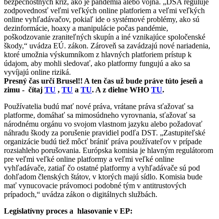
bezpečnostných kríz, ako je pandémia alebo vojna. „DSA reguluje
zodpovednosť veľmi veľkých online platforiem a veľmi veľkých
online vyhľadávačov, pokiaľ ide o systémové problémy, ako sú
dezinformácie, hoaxy a manipulácie počas pandémie,
poškodzovanie zraniteľných skupín a iné vznikajúce spoločenské
škody,“ uvádza EÚ. zákon. Zároveň sa zavádzajú nové nariadenia,
ktoré umožnia výskumníkom z hlavných platforiem prístup k
údajom, aby mohli sledovať, ako platformy fungujú a ako sa
vyvíjajú online riziká.
Presný čas určí Brusel!! A ten čas už bude práve túto jeseň a
zimu - čítaj
TU
,
TU
a
TU
. A z dielne WHO
TU
.
Používatelia budú mať nové práva, vrátane práva sťažovať sa
platforme, domáhať sa mimosúdneho vyrovnania, sťažovať sa
národnému orgánu vo svojom vlastnom jazyku alebo požadovať
náhradu škody za porušenie pravidiel podľa DST. „Zastupiteľské
organizácie budú tiež môcť brániť práva používateľov v prípade
rozsiahleho porušovania. Európska komisia je hlavným regulátorom
pre veľmi veľké online platformy a veľmi veľké online
vyhľadávače, zatiaľ čo ostatné platformy a vyhľadávače sú pod
dohľadom členských štátov, v ktorých majú sídlo. Komisia bude
mať vynucovacie právomoci podobné tým v antitrustových
prípadoch,“ uvádza zákon o digitálnych službách.
Legislatívny proces a hlasovanie v EP: