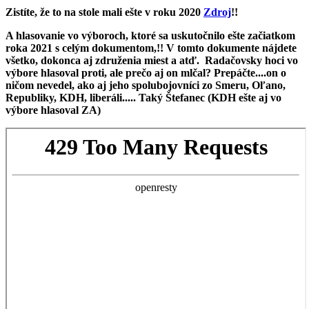
Zistíte, že to na stole mali ešte v roku 2020
Zdroj
!!
A hlasovanie vo výboroch, ktoré sa uskutočnilo ešte začiatkom
roka 2021 s celým dokumentom,!! V tomto dokumente nájdete
všetko, dokonca aj združenia miest a atď. Radačovsky hoci vo
výbore hlasoval proti, ale prečo aj on mlčal? Prepáčte....on o
ničom nevedel, ako aj jeho spolubojovníci zo Smeru, Oľano,
Republiky, KDH, liberáli..... Taký Štefanec (KDH ešte aj vo
výbore hlasoval ZA)