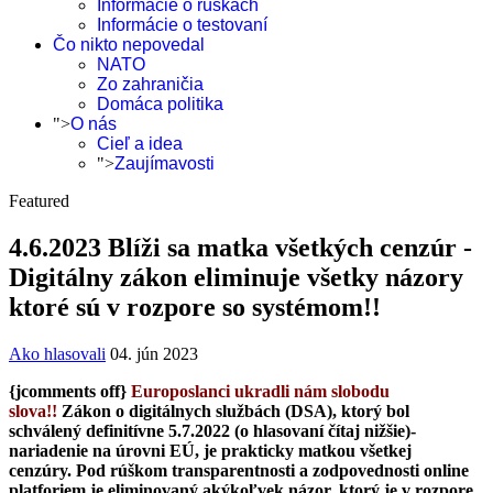
Informácie o rúškach
Informácie o testovaní
Čo nikto nepovedal
NATO
Zo zahraničia
Domáca politika
">
O nás
Cieľ a idea
">
Zaujímavosti
Featured
4.6.2023 Blíži sa matka všetkých cenzúr -
Digitálny zákon eliminuje všetky názory
ktoré sú v rozpore so systémom!!
Ako hlasovali
04. jún 2023
{jcomments off}
Europoslanci ukradli nám slobodu
slova!!
Zákon o digitálnych službách (DSA), ktorý bol
schválený definitívne 5.7.2022 (o hlasovaní čítaj nižšie)-
nariadenie na úrovni EÚ, je prakticky matkou všetkej
cenzúry. Pod rúškom transparentnosti a zodpovednosti online
platforiem je eliminovaný akýkoľvek názor, ktorý je v rozpore