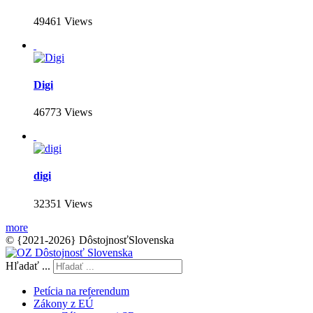
49461 Views
Digi
46773 Views
digi
32351 Views
more
© {2021-2026} DôstojnosťSlovenska
Hľadať ...
Petícia na referendum
Zákony z EÚ