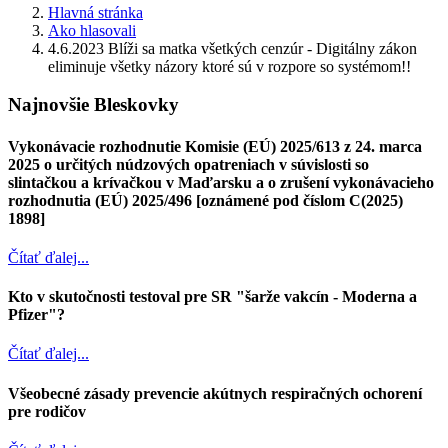
Hlavná stránka
Ako hlasovali
4.6.2023 Blíži sa matka všetkých cenzúr - Digitálny zákon
eliminuje všetky názory ktoré sú v rozpore so systémom!!
Najnovšie Bleskovky
Vykonávacie rozhodnutie Komisie (EÚ) 2025/613 z 24. marca
2025 o určitých núdzových opatreniach v súvislosti so
slintačkou a krívačkou v Maďarsku a o zrušení vykonávacieho
rozhodnutia (EÚ) 2025/496 [oznámené pod číslom C(2025)
1898]
Čítať ďalej...
Kto v skutočnosti testoval pre SR "šarže vakcín - Moderna a
Pfizer"?
Čítať ďalej...
Všeobecné zásady prevencie akútnych respiračných ochorení
pre rodičov