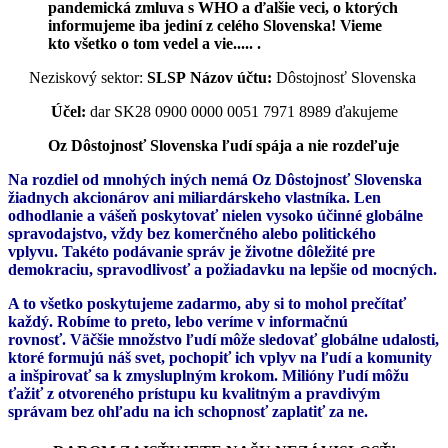
pandemická zmluva s WHO a ďalšie veci, o ktorých
informujeme iba jediní z celého Slovenska! Vieme
kto všetko o tom vedel a vie..... .
Neziskový sektor:
SLSP
Názov účtu:
Dôstojnosť Slovenska
Účel:
dar
SK28 0900 0000 0051 7971 8989 ďakujeme
Oz Dôstojnosť Slovenska ľudí spája a nie rozdeľuje
Na rozdiel od mnohých iných nemá Oz Dôstojnosť Slovenska
žiadnych akcionárov ani miliardárskeho vlastníka. Len
odhodlanie a vášeň poskytovať nielen vysoko účinné globálne
spravodajstvo, vždy bez komerčného alebo politického
vplyvu. Takéto podávanie správ je životne dôležité pre
demokraciu, spravodlivosť a požiadavku na lepšie od mocných.
A to všetko poskytujeme zadarmo, aby si to mohol prečítať
každý. Robíme to preto, lebo veríme v informačnú
rovnosť. Väčšie množstvo ľudí môže sledovať globálne udalosti,
ktoré formujú náš svet, pochopiť ich vplyv na ľudí a komunity
a inšpirovať sa k zmysluplným krokom. Milióny ľudí môžu
ťažiť z otvoreného prístupu ku kvalitným a pravdivým
správam bez ohľadu na ich schopnosť zaplatiť za ne.