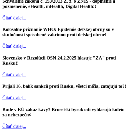
Schválenie zákona č. 153/2013 Z. z. o ZNIS - doplnenie a
pozmenenie, eHealth, mHealth, Digital Health!!
Čítať ďalej...
Kolosálne priznanie WHO: Epidémie detskej obrny sú v
skutočnosti spôsobené vakcínou proti detskej obrne!
Čítať ďalej...
Slovensko v Rezolúcii OSN 24.2.2025 hlasuje "ZA" proti
Rusku!!
Čítať ďalej...
Prijali 16. balík sankcií proti Rusku, všetci mlčia, zatajujú to?!
Čítať ďalej...
Bude v EÚ zákaz kávy? Bruselskí byrokrati vyhlasujú kofeín
za nebezpečný
Čítať ďalej...