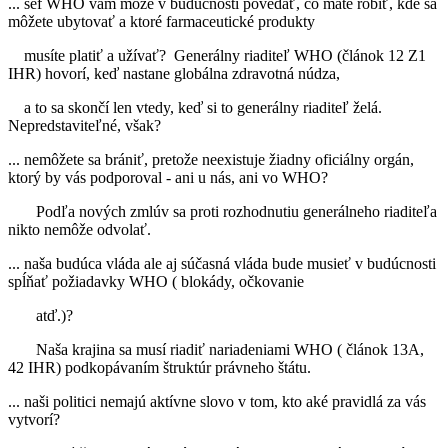
... šéf WHO vám môže v budúcnosti povedať, čo máte robiť, kde sa
môžete ubytovať a ktoré farmaceutické produkty
musíte platiť a užívať? Generálny riaditeľ WHO (článok 12 Z1
IHR) hovorí, keď nastane globálna zdravotná núdza,
a to sa skončí len vtedy, keď si to generálny riaditeľ želá.
Nepredstaviteľné, však?
... nemôžete sa brániť, pretože neexistuje žiadny oficiálny orgán,
ktorý by vás podporoval - ani u nás, ani vo WHO?
Podľa nových zmlúv sa proti rozhodnutiu generálneho riaditeľa
nikto nemôže odvolať.
... naša budúca vláda ale aj súčasná vláda bude musieť v budúcnosti
spĺňať požiadavky WHO ( blokády, očkovanie
atď.)?
Naša krajina sa musí riadiť nariadeniami WHO ( článok 13A,
42 IHR) podkopávaním štruktúr právneho štátu.
... naši politici nemajú aktívne slovo v tom, kto aké pravidlá za vás
vytvorí?