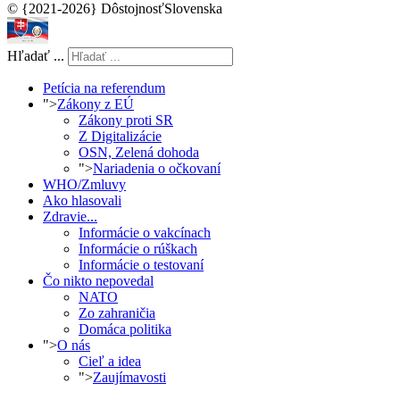
© {2021-2026} DôstojnosťSlovenska
Hľadať ...
Petícia na referendum
">
Zákony z EÚ
Zákony proti SR
Z Digitalizácie
OSN, Zelená dohoda
">
Nariadenia o očkovaní
WHO/Zmluvy
Ako hlasovali
Zdravie...
Informácie o vakcínach
Informácie o rúškach
Informácie o testovaní
Čo nikto nepovedal
NATO
Zo zahraničia
Domáca politika
">
O nás
Cieľ a idea
">
Zaujímavosti