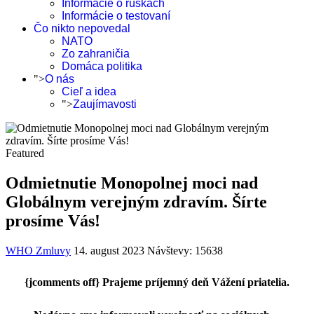
Informácie o rúškach
Informácie o testovaní
Čo nikto nepovedal
NATO
Zo zahraničia
Domáca politika
">
O nás
Cieľ a idea
">
Zaujímavosti
Featured
Odmietnutie Monopolnej moci nad
Globálnym verejným zdravím. Šírte
prosíme Vás!
WHO Zmluvy
14. august 2023
Návštevy: 15638
{jcomments off}
Prajeme príjemný deň Vážení priatelia.