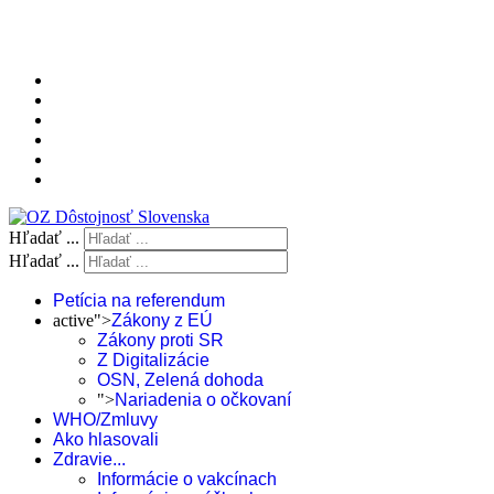
Hľadať ...
Hľadať ...
Petícia na referendum
active">
Zákony z EÚ
Zákony proti SR
Z Digitalizácie
OSN, Zelená dohoda
">
Nariadenia o očkovaní
WHO/Zmluvy
Ako hlasovali
Zdravie...
Informácie o vakcínach