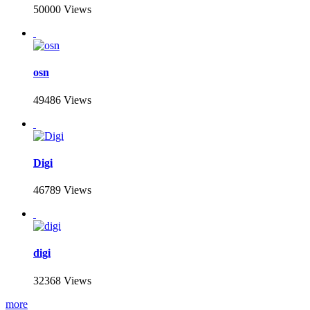
50000 Views
osn
49486 Views
Digi
46789 Views
digi
32368 Views
more