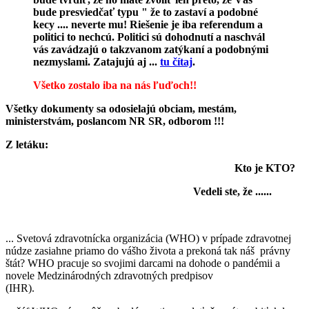
bude presviedčať typu " že to zastaví a podobné
kecy .... neverte mu! Riešenie je iba referendum a
politici to nechcú. Politici sú dohodnutí a naschvál
vás zavádzajú o takzvanom zatýkaní a podobnými
nezmyslami. Zatajujú aj ...
tu čítaj
.
Všetko zostalo iba na nás ľuďoch!!
Všetky dokumenty sa odosielajú obciam, mestám,
ministerstvám, poslancom NR SR, odborom !!!
Z letáku:
Kto je KTO?
Vedeli ste, že ......
... Svetová zdravotnícka organizácia (WHO) v prípade zdravotnej
núdze zasiahne priamo do vášho života a prekoná tak náš právny
štát? WHO pracuje so svojimi darcami na dohode o pandémii a
novele Medzinárodných zdravotných predpisov
(IHR).