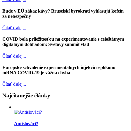
Bude v EÚ zákaz kávy? Bruselskí byrokrati vyhlasujú kofeín
za nebezpečný
Čítať ďalej...
COVID bola príležitosťou na experimentovanie s celoštátnym
digitálnym dohľadom: Svetový summit vlád
Čítať ďalej...
Európske schválenie experimentálnych injekcií replikónu
mRNA COVID-19 je vážna chyba
Čítať ďalej...
Najčítanejšie články
Antislováci?