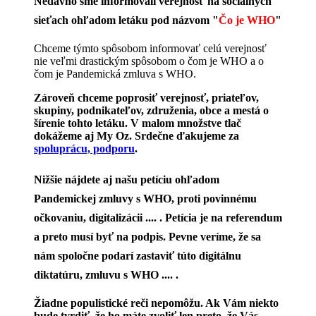
Nedávno sme informovali verejnosť na sociálnych
sieťach ohľadom letáku pod názvom "
Čo je WHO
"
Chceme týmto spôsobom informovať celú verejnosť
nie veľmi drastickým spôsobom o čom je WHO a o
čom je Pandemická zmluva s WHO.
Zároveň chceme poprosiť verejnosť, priateľov,
skupiny, podnikateľov, združenia, obce a mestá o
šírenie tohto letáku. V malom množstve tlač
dokážeme aj My Oz. Srdečne ďakujeme za
spoluprácu, podporu
.
Nižšie nájdete aj našu petíciu ohľadom
Pandemickej zmluvy s WHO, proti povinnému
očkovaniu, digitalizácii .... . Petícia je na referendum
a preto musí byť na podpis. Pevne veríme, že sa
nám spoločne podarí zastaviť túto digitálnu
diktatúru, zmluvu s WHO .... .
Žiadne populistické reči nepomôžu. Ak Vám niekto
bude tvrdiť, že ho máte zvoliť len preto, že Vás