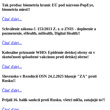
Tak predsa: biometria hraníc EÚ pod názvom-PopEye,
biometria miest!!
Čítať ďalej...
Schválenie zákona č. 153/2013 Z. z. o ZNIS - doplnenie a
pozmenenie, eHealth, mHealth, Digital Health!!
Čítať ďalej...
Kolosálne priznanie WHO: Epidémie detskej obrny sú v
skutočnosti spôsobené vakcínou proti detskej obrne!
Čítať ďalej...
Slovensko v Rezolúcii OSN 24.2.2025 hlasuje "ZA" proti
Rusku!!
Čítať ďalej...
Prijali 16. balík sankcií proti Rusku, všetci mlčia, zatajujú to?!
Čítať ďalej...