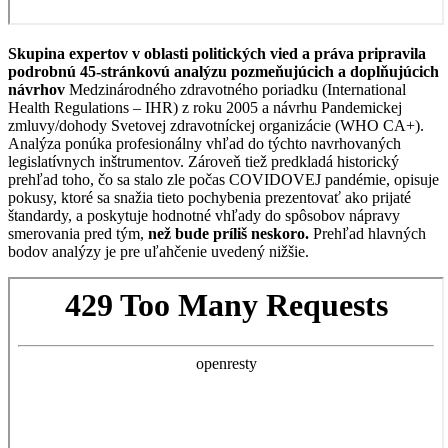
Skupina expertov v oblasti politických vied a práva pripravila
podrobnú 45-stránkovú analýzu pozmeňujúcich a doplňujúcich
návrhov
Medzinárodného zdravotného poriadku (International
Health Regulations – IHR) z roku 2005 a návrhu Pandemickej
zmluvy/dohody Svetovej zdravotníckej organizácie (WHO CA+).
Analýza ponúka profesionálny vhľad do týchto navrhovaných
legislatívnych inštrumentov. Zároveň tiež predkladá historický
prehľad toho, čo sa stalo zle počas COVIDOVEJ pandémie, opisuje
pokusy, ktoré sa snažia tieto pochybenia prezentovať ako prijaté
štandardy, a poskytuje hodnotné vhľady do spôsobov nápravy
smerovania pred tým,
než bude príliš neskoro.
Prehľad hlavných
bodov analýzy je pre uľahčenie uvedený nižšie.