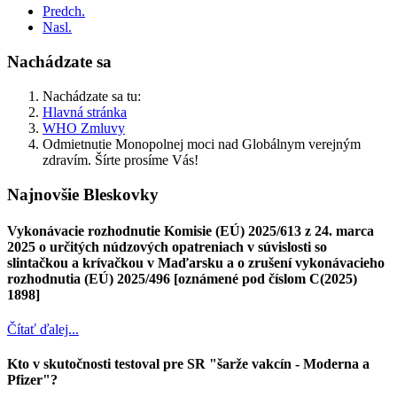
Predch.
Nasl.
Nachádzate sa
Nachádzate sa tu:
Hlavná stránka
WHO Zmluvy
Odmietnutie Monopolnej moci nad Globálnym verejným
zdravím. Šírte prosíme Vás!
Najnovšie Bleskovky
Vykonávacie rozhodnutie Komisie (EÚ) 2025/613 z 24. marca
2025 o určitých núdzových opatreniach v súvislosti so
slintačkou a krívačkou v Maďarsku a o zrušení vykonávacieho
rozhodnutia (EÚ) 2025/496 [oznámené pod číslom C(2025)
1898]
Čítať ďalej...
Kto v skutočnosti testoval pre SR "šarže vakcín - Moderna a
Pfizer"?