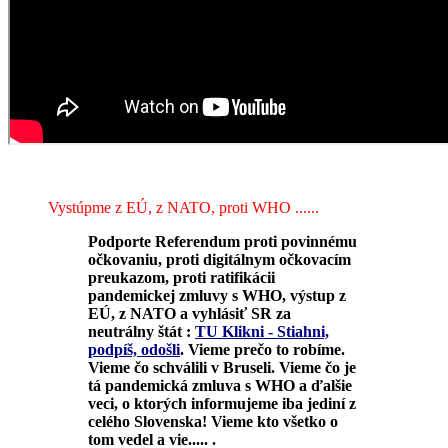
Vystúpme z EÚ, z NATO, proti WHO ......
Podporte Referendum proti povinnému
očkovaniu, proti digitálnym očkovacím
preukazom, proti ratifikácii
pandemickej zmluvy s WHO, výstup z
EÚ, z NATO a vyhlásiť SR za
neutrálny štát :
TU Klikni - Stiahni,
podpíš, odošli
.
Vieme prečo to robíme.
Vieme čo schválili v Bruseli. Vieme čo je
tá pandemická zmluva s WHO a ďalšie
veci, o ktorých informujeme iba jediní z
celého Slovenska! Vieme kto všetko o
tom vedel a vie..... .