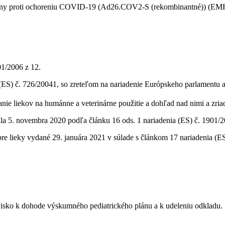
kcíny proti ochoreniu COVID-19 (Ad26.COV2-S (rekombinantné)) (EM
01/2006 z 12.
(ES) č. 726/20041, so zreteľom na nariadenie Európskeho parlamentu 
ie liekov na humánne a veterinárne použitie a dohľad nad nimi a zria
ila 5. novembra 2020 podľa článku 16 ods. 1 nariadenia (ES) č. 1901/2
pre lieky vydané 29. januára 2021 v súlade s článkom 17 nariadenia (
ovisko k dohode výskumného pediatrického plánu a k udeleniu odkladu.