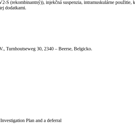
-S (rekombinantný)), injekčná suspenzia, intramuskulárne použitie, k
jej dodatkami.
N.V., Turnhoutseweg 30, 2340 – Beerse, Belgicko.
Investigation Plan and a deferral