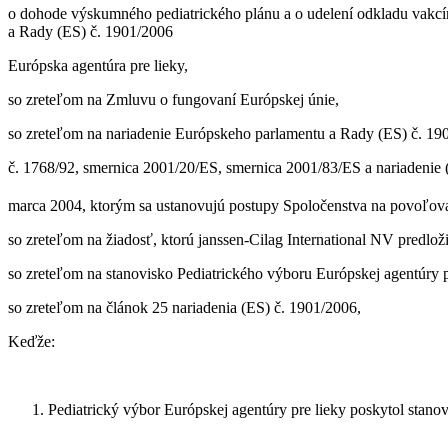
o dohode výskumného pediatrického plánu a o udelení odkladu va
a Rady (ES) č. 1901/2006
Európska agentúra pre lieky,
so zreteľom na Zmluvu o fungovaní Európskej únie,
so zreteľom na nariadenie Európskeho parlamentu a Rady (ES) č. 19
č. 1768/92, smernica 2001/20/ES, smernica 2001/83/ES a nariadenie 
marca 2004, ktorým sa ustanovujú postupy Spoločenstva na povoľovan
so zreteľom na žiadosť, ktorú janssen-Cilag International NV predlož
so zreteľom na stanovisko Pediatrického výboru Európskej agentúry 
so zreteľom na článok 25 nariadenia (ES) č. 1901/2006,
Keďže:
Pediatrický výbor Európskej agentúry pre lieky poskytol stan