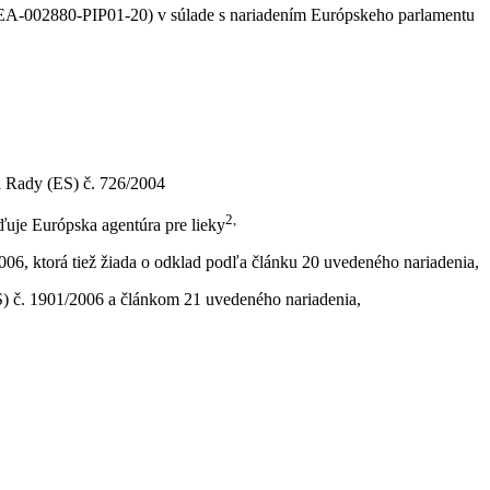
EA-002880-PIP01-20) v súlade s nariadením Európskeho parlamentu
a Rady (ES) č. 726/2004
2,
ďuje Európska agentúra pre lieky
006, ktorá tiež žiada o odklad podľa článku 20 uvedeného nariadenia,
ES) č. 1901/2006 a článkom 21 uvedeného nariadenia,