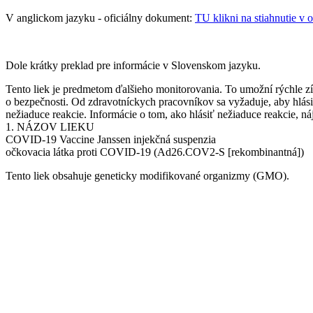
V anglickom jazyku - oficiálny dokument:
TU klikni na stiahnutie v 
Dole krátky preklad pre informácie v Slovenskom jazyku.
Tento liek je predmetom ďalšieho monitorovania. To umožní rýchle z
o bezpečnosti. Od zdravotníckych pracovníkov sa vyžaduje, aby hlás
nežiaduce reakcie. Informácie o tom, ako hlásiť nežiaduce reakcie, náj
1. NÁZOV LIEKU
COVID-19 Vaccine Janssen injekčná suspenzia
očkovacia látka proti COVID-19 (Ad26.COV2-S [rekombinantná])
Tento liek obsahuje geneticky modifikované organizmy (GMO).