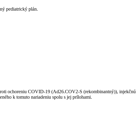
ný pediatrický plán.
proti ochoreniu COVID-19 (Ad26.COV2-S (rekombinantný)), injekčnú s
eného k tomuto nariadeniu spolu s jej prílohami.