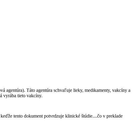
á agentúra). Táto agentúra schvaľuje lieky, medikamenty, vakcíny a
á vyrába tieto vakcíny.
keďže tento dokument potvrdzuje klinické štúdie....čo v preklade