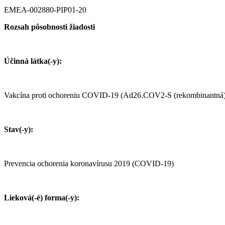
EMEA-002880-PIP01-20
Rozsah pôsobnosti žiadosti
Účinná látka(-y):
Vakcína proti ochoreniu COVID-19 (Ad26.COV2-S (rekombinantná)
Stav(-y):
Prevencia ochorenia koronavírusu 2019 (COVID-19)
Lieková(-é) forma(-y):