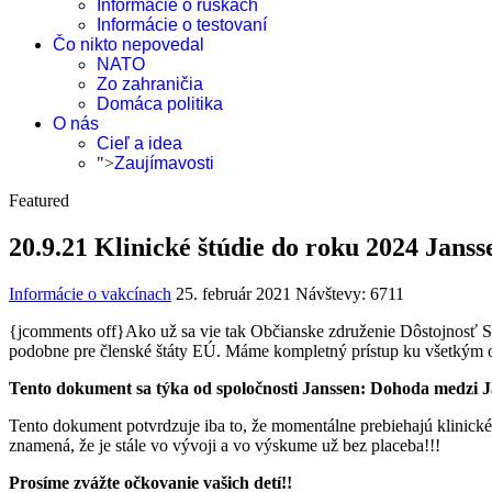
Informácie o rúškach
Informácie o testovaní
Čo nikto nepovedal
NATO
Zo zahraničia
Domáca politika
O nás
Cieľ a idea
">
Zaujímavosti
Featured
20.9.21 Klinické štúdie do roku 2024 Janss
Informácie o vakcínach
25. február 2021
Návštevy: 6711
{jcomments off}Ako už sa vie tak Občianske združenie Dôstojnosť Sl
podobne pre členské štáty EÚ. Máme kompletný prístup ku všetkým oč
Tento dokument sa týka od spoločnosti Janssen: Dohoda medzi 
Tento dokument potvrdzuje iba to, že momentálne prebiehajú klinické
znamená, že je stále vo vývoji a vo výskume už bez placeba!!!
Prosíme zvážte očkovanie vašich detí!!