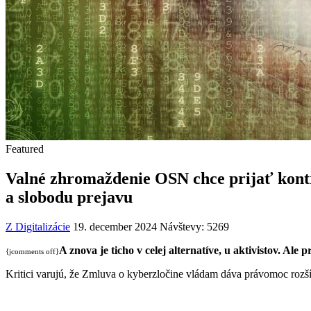
Featured
Valné zhromaždenie OSN chce prijať kontr
a slobodu prejavu
Z Digitalizácie
19. december 2024
Návštevy: 5269
A znova je ticho v celej alternatíve, u aktivistov. Al
{jcomments off}
Kritici varujú, že Zmluva o kyberzločine vládam dáva právomoc rozšír