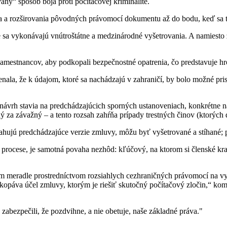
ný“ spôsob boja proti počítačovej kriminalite.
ia a rozširovania pôvodných právomocí dokumentu až do bodu, keď sa t
vykonávajú vnútroštátne a medzinárodné vyšetrovania. A namiesto zle
zamestnancov, aby podkopali bezpečnostné opatrenia, čo predstavuje hr
ala, že k údajom, ktoré sa nachádzajú v zahraničí, by bolo možné pris
 návrh stavia na predchádzajúcich sporných ustanoveniach, konkrétne 
ý za závažný – a tento rozsah zahŕňa prípady trestných činov (ktorých
zťahujú predchádzajúce verzie zmluvy, môžu byť vyšetrované a stíhané; 
procese, je samotná povaha nezhôd: kľúčový, na ktorom si členské kr
om meradle prostredníctvom rozsiahlych cezhraničných právomocí na vy
podkopáva účel zmluvy, ktorým je riešiť skutočný počítačový zločin,“
zabezpečili, že pozdvihne, a nie obetuje, naše základné práva."