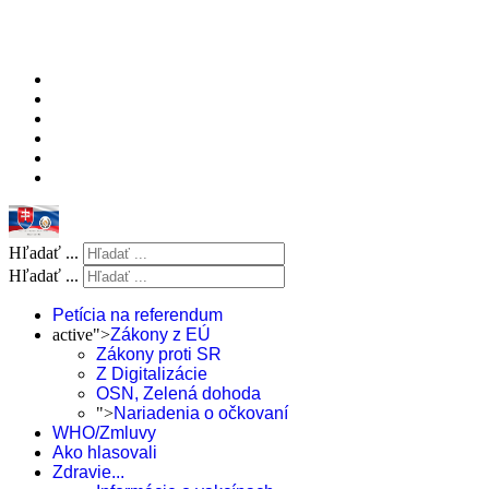
Hľadať ...
Hľadať ...
Petícia na referendum
active">
Zákony z EÚ
Zákony proti SR
Z Digitalizácie
OSN, Zelená dohoda
">
Nariadenia o očkovaní
WHO/Zmluvy
Ako hlasovali
Zdravie...