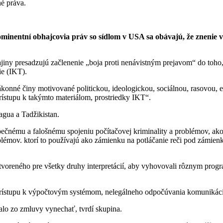
né práva.
ominentní obhajcovia práv so sídlom v USA sa obávajú, že znenie v
jiny presadzujú začlenenie „boja proti nenávistným prejavom“ do toho
ie (IKT).
ezákonné činy motivované politickou, ideologickou, sociálnou, rasovou
rístupu k takýmto materiálom, prostriedky IKT“.
agua a Tadžikistan.
ečnému a falošnému spojeniu počítačovej kriminality a problémov, ako 
blémov. ktorí to používajú ako zámienku na potláčanie reči pod zámienk
 otvoreného pre všetky druhy interpretácií, aby vyhovovali rôznym p
prístupu k výpočtovým systémom, nelegálneho odpočúvania komunikácie,
malo zo zmluvy vynechať, tvrdí skupina.