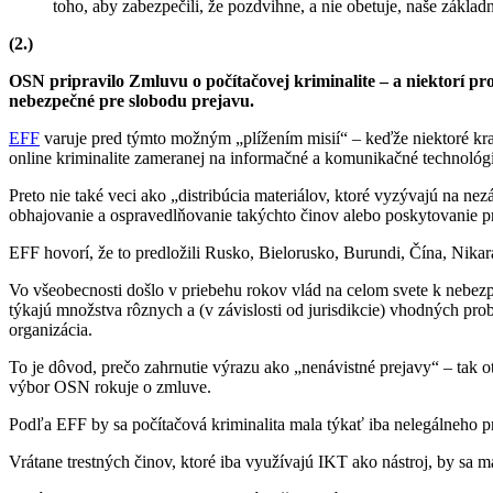
toho, aby zabezpečili, že pozdvihne, a nie obetuje, naše základ
(2.)
OSN pripravilo Zmluvu o počítačovej kriminalite – a niektorí pr
nebezpečné pre slobodu prejavu.
EFF
varuje pred týmto možným „plížením misií“ – keďže niektoré kra
online kriminalite zameranej na informačné a komunikačné technológ
Preto nie také veci ako „distribúcia materiálov, ktoré vyzývajú na n
obhajovanie a ospravedlňovanie takýchto činov alebo poskytovanie p
EFF hovorí, že to predložili Rusko, Bielorusko, Burundi, Čína, Nikar
Vo všeobecnosti došlo v priebehu rokov vlád na celom svete k nebezp
týkajú množstva rôznych a (v závislosti od jurisdikcie) vhodných pro
organizácia.
To je dôvod, prečo zahrnutie výrazu ako „nenávistné prejavy“ – tak
výbor OSN rokuje o zmluve.
Podľa EFF by sa počítačová kriminalita mala týkať iba nelegálneho 
Vrátane trestných činov, ktoré iba využívajú IKT ako nástroj, by sa 