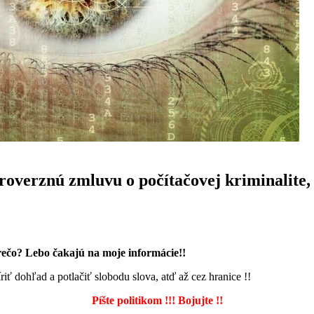
overznú zmluvu o počítačovej kriminalite
e prečo? Lebo čakajú na moje informácie!!
iť dohľad a potlačiť slobodu slova, atď až cez hranice !!
Píšte politikom !!! Bojujte !!