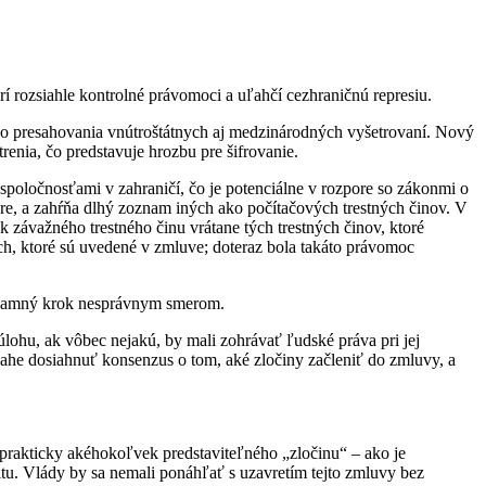
rí rozsiahle kontrolné právomoci a uľahčí cezhraničnú represiu.
iko presahovania vnútroštátnych aj medzinárodných vyšetrovaní. Nový
enia, čo predstavuje hrozbu pre šifrovanie.
poločnosťami v zahraničí, čo je potenciálne v rozpore so zákonmi o
ore, a zahŕňa dlhý zoznam iných ako počítačových trestných činov. V
závažného trestného činu vrátane tých trestných činov, ktoré
ch, ktoré sú uvedené v zmluve; doteraz bola takáto právomoc
 významný krok nesprávnym smerom.
lohu, ak vôbec nejakú, by mali zohrávať ľudské práva pri jej
ahe dosiahnuť konsenzus o tom, aké zločiny začleniť do zmluvy, a
prakticky akéhokoľvek predstaviteľného „zločinu“ – ako je
itu. Vlády by sa nemali ponáhľať s uzavretím tejto zmluvy bez