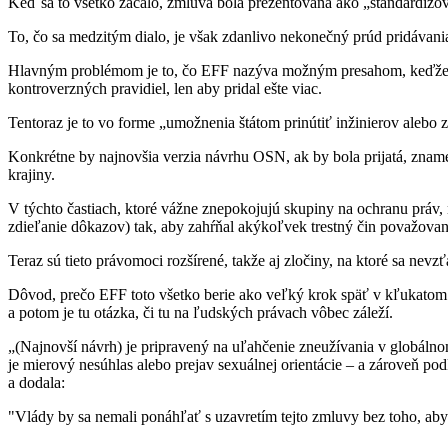
Keď sa to všetko začalo, zmluva bola prezentovaná ako „štandardizova
To, čo sa medzitým dialo, je však zdanlivo nekonečný prúd pridávan
Hlavným problémom je to, čo EFF nazýva možným presahom, keďže sa 
kontroverzných pravidiel, len aby pridal ešte viac.
Tentoraz je to vo forme „umožnenia štátom prinútiť inžinierov alebo 
Konkrétne by najnovšia verzia návrhu OSN, ak by bola prijatá, znamen
krajiny.
V týchto častiach, ktoré vážne znepokojujú skupiny na ochranu práv,
zdieľanie dôkazov) tak, aby zahŕňal akýkoľvek trestný čin považovan
Teraz sú tieto právomoci rozšírené, takže aj zločiny, na ktoré sa nev
Dôvod, prečo EFF toto všetko berie ako veľký krok späť v kľukatom 
a potom je tu otázka, či tu na ľudských právach vôbec záleží.
„(Najnovší návrh) je pripravený na uľahčenie zneužívania v globáln
je mierový nesúhlas alebo prejav sexuálnej orientácie – a zároveň 
a dodala:
"Vlády by sa nemali ponáhľať s uzavretím tejto zmluvy bez toho, aby 