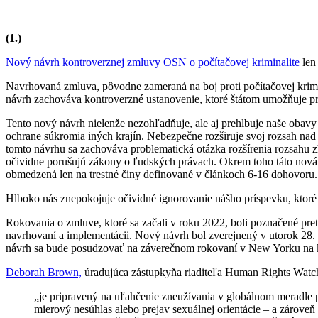
(1.)
Nový návrh kontroverznej zmluvy OSN o počítačovej kriminalite
len 
Navrhovaná zmluva, pôvodne zameraná na boj proti počítačovej krimi
návrh zachováva kontroverzné ustanovenie, ktoré štátom umožňuje pri
Tento nový návrh nielenže nezohľadňuje, ale aj prehlbuje naše obavy
ochrane súkromia iných krajín. Nebezpečne rozširuje svoj rozsah nad
tomto návrhu sa zachováva problematická otázka rozšírenia rozsahu z
očividne porušujú zákony o ľudských právach. Okrem toho táto nová v
obmedzená len na trestné činy definované v článkoch 6-16 dohovoru
Hlboko nás znepokojuje očividné ignorovanie nášho príspevku, ktoré
Rokovania o zmluve, ktoré sa začali v roku 2022, boli poznačené pre
navrhovaní a implementácii. Nový návrh bol zverejnený v utorok 28.
návrh sa bude posudzovať na záverečnom rokovaní v New Yorku na k
Deborah Brown,
úradujúca zástupkyňa riaditeľa Human Rights Watch 
„je pripravený na uľahčenie zneužívania v globálnom meradle 
mierový nesúhlas alebo prejav sexuálnej orientácie – a zárove