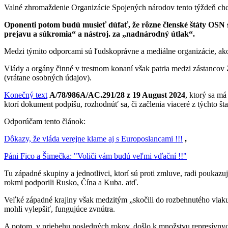
Valné zhromaždenie Organizácie Spojených národov tento týždeň chc
Oponenti potom budú musieť dúfať, že rôzne členské štáty OSN 
prejavu a súkromia“ a nástroj. za „nadnárodný útlak“.
Medzi týmito odporcami sú ľudskoprávne a mediálne organizácie, ako
Vlády a orgány činné v trestnom konaní však patria medzi zástancov 
(vrátane osobných údajov).
Konečný text
A/78/986A/AC.291/28 z 19 August 2024
, ktorý sa m
ktorí dokument podpíšu, rozhodnúť sa, či začlenia viaceré z týchto št
Odporúčam tento článok:
Dôkazy, že vláda verejne klame aj s Europoslancami !!!
,
Páni Fico a Šimečka: "Voliči vám budú veľmi vďační !!"
Tu západné skupiny a jednotlivci, ktorí sú proti zmluve, radi poukaz
rokmi podporili Rusko, Čína a Kuba. atď.
Veľké západné krajiny však medzitým „skočili do rozbehnutého vlaku“.
mohli vylepšiť, fungujúce zvnútra.
A potom, v priebehu posledných rokov, došlo k množstvu represívnyc