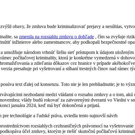
zvýšil obavy, že zmluva bude kriminalizovať prejavy a nesúhlas, vytvo
nalite, sa
zmenila na rozsiahlu zmluvu o dohľade
, čím sa zvyšuje riz
nútiť inžinierov alebo zamestnancov, aby podkopali bezpečnostné opatr
 a umožňuje národom vrhnúť širšiu sieť prístupom k údajom uloženým s
 rámec počítačovej kriminality, ktorá je konkrétne vymedzená v dohov
hromažďovania a zdieľania dôkazov cez hranice v prípade akéhokoľvek 
erzia presahuje pri vyšetrovaní a stíhaní trestných činov nad rámec tý
.
 posúva text ďalej od konsenzu. Toto nie je len prehliadnutie; je to
trvávajúcimi nezhodami medzi vládami o rozsahu zmluvy a o tom, akú ú
 novembra; vlády budú rokovať za zatvorenými dverami vo Viedni v sn
onci januára 2024, keď má byť dokončená a prijatá.
pre technológie a ľudské práva, uviedla tento najnovší návrh
prostredníctvom rozsiahlych cezhraničných právomocí na vyšetrovanie 
ň podkopáva účel zmluvy, ktorým je riešiť skutočnú počítačovú kriminal