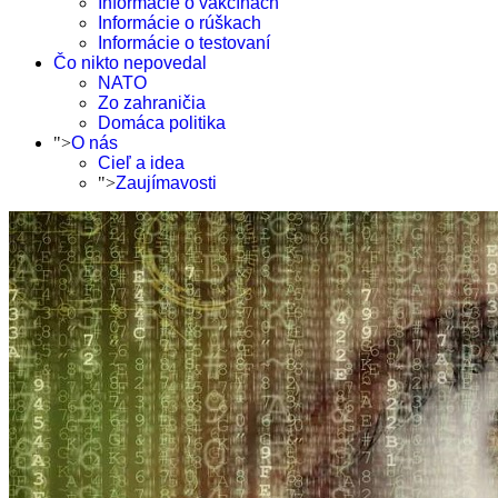
Informácie o vakcínach
Informácie o rúškach
Informácie o testovaní
Čo nikto nepovedal
NATO
Zo zahraničia
Domáca politika
">
O nás
Cieľ a idea
">
Zaujímavosti