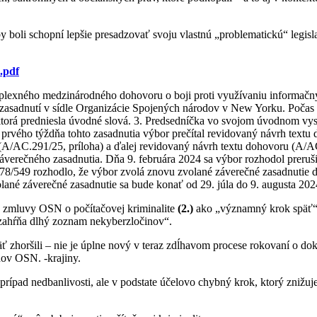
 boli schopní lepšie presadzovať svoju vlastnú „problematickú“ legis
.pdf
mplexného medzinárodného dohovoru o boji proti využívaniu informačn
asadnutí v sídle Organizácie Spojených národov v New Yorku. Počas za
torá predniesla úvodné slová. 3. Predsedníčka vo svojom úvodnom vy
as prvého týždňa tohto zasadnutia výbor prečítal revidovaný návrh tex
A/AC.291/25, príloha) a ďalej revidovaný návrh textu dohovoru (A/AC.
záverečného zasadnutia. Dňa 9. februára 2024 sa výbor rozhodol preru
78/549 rozhodlo, že výbor zvolá znovu zvolané záverečné zasadnutie 
ané záverečné zasadnutie sa bude konať od 29. júla do 9. augusta 2024..
 zmluvy OSN o počítačovej kriminalite
(2.)
ako „významný krok späť“ a
a zahŕňa dlhý zoznam nekyberzločinov“.
 zhoršili – nie je úplne nový v teraz zdĺhavom procese rokovaní o do
nov OSN. -krajiny.
 prípad nedbanlivosti, ale v podstate účelovo chybný krok, ktorý znižu