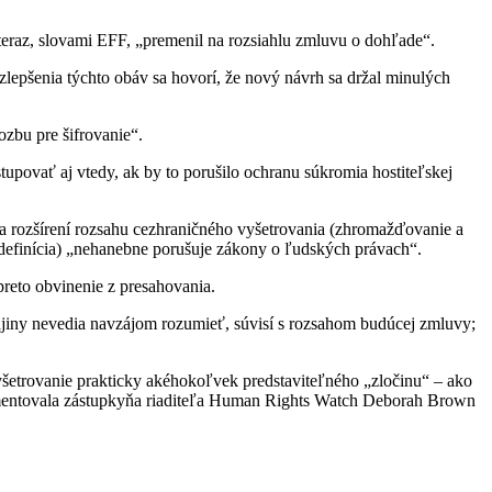
eraz, slovami EFF, „premenil na rozsiahlu zmluvu o dohľade“.
pšenia týchto obáv sa hovorí, že nový návrh sa držal minulých
ozbu pre šifrovanie“.
tupovať aj vtedy, ak by to porušilo ochranu súkromia hostiteľskej
na rozšírení rozsahu cezhraničného vyšetrovania (zhromažďovanie a
 definícia) „nehanebne porušuje zákony o ľudských právach“.
preto obvinenie z presahovania.
ajiny nevedia navzájom rozumieť, súvisí s rozsahom budúcej zmluvy;
šetrovanie prakticky akéhokoľvek predstaviteľného „zločinu“ – ako
 komentovala zástupkyňa riaditeľa Human Rights Watch Deborah Brown