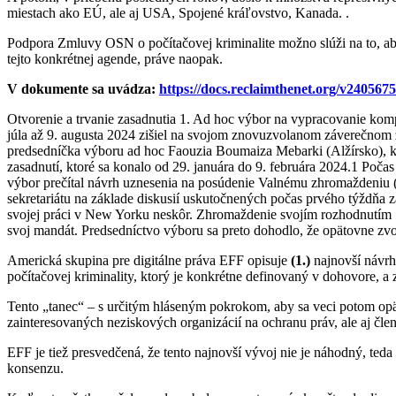
miestach ako EÚ, ale aj USA, Spojené kráľovstvo, Kanada. .
Podpora Zmluvy OSN o počítačovej kriminalite možno slúži na to, aby
tejto konkrétnej agende, práve naopak.
V dokumente sa uvádza:
https://docs.reclaimthenet.org/v2405675
Otvorenie a trvanie zasadnutia 1. Ad hoc výbor na vypracovanie ko
júla až 9. augusta 2024 zišiel na svojom znovuzvolanom záverečnom z
predsedníčka výboru ad hoc Faouzia Boumaiza Mebarki (Alžírsko), k
zasadnutí, ktoré sa konalo od 29. januára do 9. februára 2024.1 Poč
výbor prečítal návrh uznesenia na posúdenie Valnému zhromaždeniu (
sekretariátu na základe diskusií uskutočnených počas prvého týždňa 
svojej práci v New Yorku neskôr. Zhromaždenie svojím rozhodnutím 
svoj mandát. Predsedníctvo výboru sa preto dohodlo, že opätovne zvol
Americká skupina pre digitálne práva EFF opisuje
(1.)
najnovší návrh
počítačovej kriminality, ktorý je konkrétne definovaný v dohovore, 
Tento „tanec“ – s určitým hláseným pokrokom, aby sa veci potom opäť
zainteresovaných neziskových organizácií na ochranu práv, ale aj čle
EFF je tiež presvedčená, že tento najnovší vývoj nie je náhodný, teda
konsenzu.