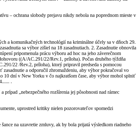
latívu – ochrana slobody prejavu nikdy nebola na poprednom mieste v
ých a komunikačných technológií na kriminálne účely sa v dňoch 29.
sadnutia sa výbor zišiel na 18 zasadnutiach. 2. Zasadnutie obnovila
stúpení pripomenula prácu výboru ad hoc na jeho záverečnom
tu dohovoru ((A/AC.291/22/Rev.1, príloha). Počas druhého týždňa
291/22 /Rev.2, príloha), ktorý pripravil predseda s pomocou
šiť zasadnutie a odporučil zhromaždeniu, aby výbor pokračoval vo
do 10 dní v New Yorku v čo najkratšom čase, aby výbor mohol splniť
.... .
 prípad „nebezpečného rozšírenia jej pôsobnosti nad rámec
kumente, uprostred kritiky nielen pozorovateľov spomedzi
je šance na uzavretie zmluvy, ak by bola prijatá výsledkom riadneho