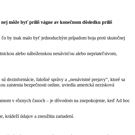
 nej môže byť príliš vágne av konečnom dôsledku príliš
, čo by inak malo byť jednoduchým prípadom boja proti skutočnej
, etnickou alebo náboženskou nenávisťou alebo nepriateľstvom,
sú dezinformácie, falošné správy a „nenávistné prejavy“, ktoré sa
ou zaistenia bezpečnosti online, uviedla americká nezisková
rogramom v rôznych časoch – je dôvodom na znepokojenie, keď Ad hoc
 krádeží údajov a zneužitia zariadení.