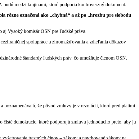
A budú medzi krajinami, ktoré podporia kontroverzný dokument.
bola rôzne označená ako „chybná“ a až po „hrozbu pre slobodu
ého aj Vysoký komisár OSN pre ľudské práva.
ej cezhraničnej spolupráce a zhromažďovania a zdieľania dôkazov
 medzinárodné štandardy ľudských práv, čo umožňuje členom OSN,
 a poznamenávajú, že pôvod zmluvy je v rezolúcii, ktorú pred piatimi
ko čisté demokracie, ktoré podporujú zmluvu jednoducho preto, aby ju
te vyšetrovania trestných činov – zákony a navrhované zákony na