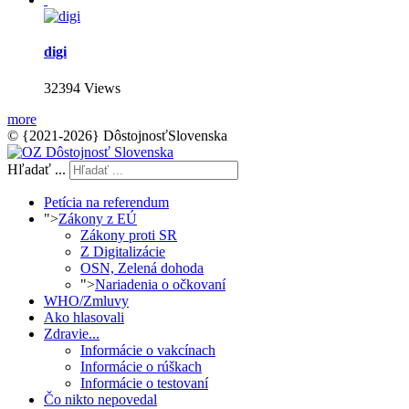
digi
32394 Views
more
© {2021-2026} DôstojnosťSlovenska
Hľadať ...
Petícia na referendum
">
Zákony z EÚ
Zákony proti SR
Z Digitalizácie
OSN, Zelená dohoda
">
Nariadenia o očkovaní
WHO/Zmluvy
Ako hlasovali
Zdravie...
Informácie o vakcínach
Informácie o rúškach
Informácie o testovaní
Čo nikto nepovedal