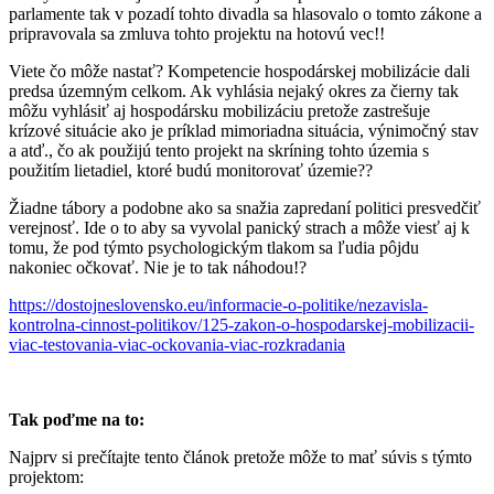
parlamente tak v pozadí tohto divadla sa hlasovalo o tomto zákone a
pripravovala sa zmluva tohto projektu na hotovú vec!!
Viete čo môže nastať? Kompetencie hospodárskej mobilizácie dali
predsa územným celkom. Ak vyhlásia nejaký okres za čierny tak
môžu vyhlásiť aj hospodársku mobilizáciu pretože zastrešuje
krízové situácie ako je príklad mimoriadna situácia, výnimočný stav
a atď., čo ak použijú tento projekt na skríning tohto územia s
použitím lietadiel, ktoré budú monitorovať územie??
Žiadne tábory a podobne ako sa snažia zapredaní politici presvedčiť
verejnosť. Ide o to aby sa vyvolal panický strach a môže viesť aj k
tomu, že pod týmto psychologickým tlakom sa ľudia pôjdu
nakoniec očkovať. Nie je to tak náhodou!?
https://dostojneslovensko.eu/informacie-o-politike/nezavisla-
kontrolna-cinnost-politikov/125-zakon-o-hospodarskej-mobilizacii-
viac-testovania-viac-ockovania-viac-rozkradania
Tak poďme na to:
Najprv si prečítajte tento článok pretože môže to mať súvis s týmto
projektom: