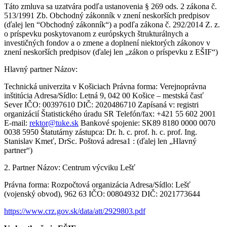
Táto zmluva sa uzatvára podľa ustanovenia § 269 ods. 2 zákona č.
513/1991 Zb. Obchodný zákonník v znení neskorších predpisov
(ďalej len “Obchodný zákonník“) a podľa zákona č. 292/2014 Z. z.
o príspevku poskytovanom z európskych štrukturálnych a
investičných fondov a o zmene a doplnení niektorých zákonov v
znení neskorších predpisov (ďalej len „zákon o príspevku z EŠIF“)
Hlavný partner Názov:
Technická univerzita v Košiciach Právna forma: Verejnoprávna
inštitúcia Adresa/Sídlo: Letná 9, 042 00 Košice – mestská časť
Sever IČO: 00397610 DIČ: 2020486710 Zapísaná v: registri
organizácií Štatistického úradu SR Telefón/fax: +421 55 602 2001
E-mail:
rektor@tuke.sk
Bankové spojenie: SK89 8180 0000 0070
0038 5950 Štatutárny zástupca: Dr. h. c. prof. h. c. prof. Ing.
Stanislav Kmeť, DrSc. Poštová adresa1 : (ďalej len „Hlavný
partner“)
2. Partner Názov: Centrum výcviku Lešť
Právna forma: Rozpočtová organizácia Adresa/Sídlo: Lešť
(vojenský obvod), 962 63 IČO: 00804932 DIČ: 2021773644
https://www.crz.gov.sk/data/att/2929803.pdf