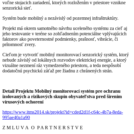
voľne
stojacich zariadení, ktorých rozložením v priestore vznikne
senzorická sieť.
Systém bude mobilný a nezávislý od pozemnej infraštruktúry.
Projekt má okrem samotného návrhu uceleného systému za cieľ
aj
jeho testovanie v teréne so zohľadnením potenciálne vplývajúcich
faktorov
ako poveternostné podmienky, prašnosť, vibrácie, či
prítomnosť zvery.
Cieľom je vytvoriť mobilný monitorovací senzorický systém, ktorý
nebude
závislý od lokálnych rozvodov elektrickej energie, a ktorý
vizuálne
nezmení ráz vymedzeného priestoru, a teda nespôsobí
dodatočnú
psychickú záťaž pre žiadnu z chránených strán.
Detail Projektu Mobilný monitorovací systém pre ochranu
izolovaných a rizikových skupín obyvateľstva pred šírením
vírusových ochorení
https://www.itms2014.sk/projekt?id=cded2d1f-c64c-4b7a-8eda-
995ae40a1a90
Z M L U V A O P A R T N E R S T V E