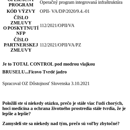
Operačný program integrovaná infraštruktúra
PROGRAM
KÓD VÝZVY
OPII- VA/DP/2020/9.4.-01
ČÍSLO
ZMLUVY
112/2021/OPII/VA
O POSKYTNUTÍ
NFP
ČÍSLO
PARTNERSKEJ
112/2021/OPII/VA/PZ
ZMLUVY
Je to TOTAL CONTROL pod modrou vlajkou
BRUSELU...Ficovo Tvrdé jadro
Spracoval OZ Dôstojnosť Slovenska 3.10.2021
Položili ste si niekedy otázku, prečo je stále viac ľudí chorých,
hoci medicína a ochrana životného prostredia stále tvrdia, že je
lepšie a lepšie?
Zamysleli ste sa niekedy nad tým, prečo sú voľby zbytočné?