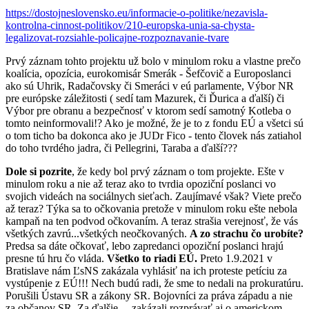
https://dostojneslovensko.eu/informacie-o-politike/nezavisla-
kontrolna-cinnost-politikov/210-europska-unia-sa-chysta-
legalizovat-rozsiahle-policajne-rozpoznavanie-tvare
Prvý záznam tohto projektu už bolo v minulom roku a vlastne prečo
koalícia, opozícia, eurokomisár Smerák - Šefčovič a Europoslanci
ako sú Uhrik, Radačovsky či Smeráci v eú parlamente, Výbor NR
pre európske záležitosti ( sedí tam Mazurek, či Ďurica a ďalší) či
Výbor pre obranu a bezpečnosť v ktorom sedí samotný Kotleba o
tomto neinformovali!? Ako je možné, že je to z fondu EÚ a všetci sú
o tom ticho ba dokonca ako je JUDr Fico - tento človek nás zatiahol
do toho tvrdého jadra, či Pellegrini, Taraba a ďalší???
Dole si pozrite
, že kedy bol prvý záznam o tom projekte. Ešte v
minulom roku a nie až teraz ako to tvrdia opoziční poslanci vo
svojich videách na sociálnych sieťach. Zaujímavé však? Viete prečo
až teraz? Týka sa to očkovania pretože v minulom roku ešte nebola
kampaň na ten podvod očkovaním. A teraz strašia verejnosť, že vás
všetkých zavrú...všetkých neočkovaných.
A zo strachu čo urobíte?
Predsa sa dáte očkovať, lebo zapredanci opoziční poslanci hrajú
presne tú hru čo vláda.
Všetko to riadi EÚ.
Preto 1.9.2021 v
Bratislave nám ĽsNS zakázala vyhlásiť na ich proteste petíciu za
vystúpenie z EÚ!!! Nech budú radi, že sme to nedali na prokuratúru.
Porušili Ústavu SR a zákony SR. Bojovníci za práva západu a nie
za občanov SR. Za ďalšie.....zakázali rozprávať aj o americkom