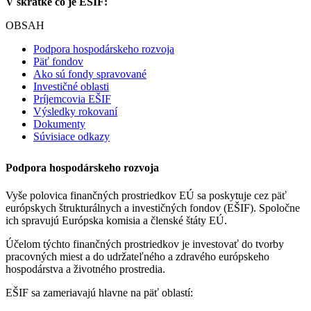
V skratke čo je EŠIF:
OBSAH
Podpora hospodárskeho rozvoja
Päť fondov
Ako sú fondy spravované
Investičné oblasti
Príjemcovia EŠIF
Výsledky rokovaní
Dokumenty
Súvisiace odkazy
Podpora hospodárskeho rozvoja
Vyše polovica finančných prostriedkov EÚ sa poskytuje cez päť
európskych štrukturálnych a investičných fondov (EŠIF). Spoločne
ich spravujú Európska komisia a členské štáty EÚ.
Účelom týchto finančných prostriedkov je investovať do tvorby
pracovných miest a do udržateľného a zdravého európskeho
hospodárstva a životného prostredia.
EŠIF sa zameriavajú hlavne na päť oblastí: