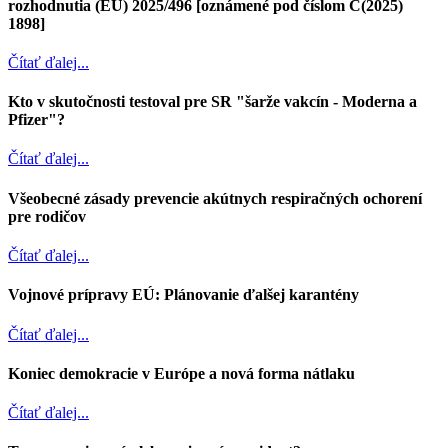
rozhodnutia (EÚ) 2025/496 [oznámené pod číslom C(2025)
1898]
Čítať ďalej...
Kto v skutočnosti testoval pre SR "šarže vakcín - Moderna a
Pfizer"?
Čítať ďalej...
Všeobecné zásady prevencie akútnych respiračných ochorení
pre rodičov
Čítať ďalej...
Vojnové prípravy EÚ: Plánovanie ďalšej karantény
Čítať ďalej...
Koniec demokracie v Európe a nová forma nátlaku
Čítať ďalej...