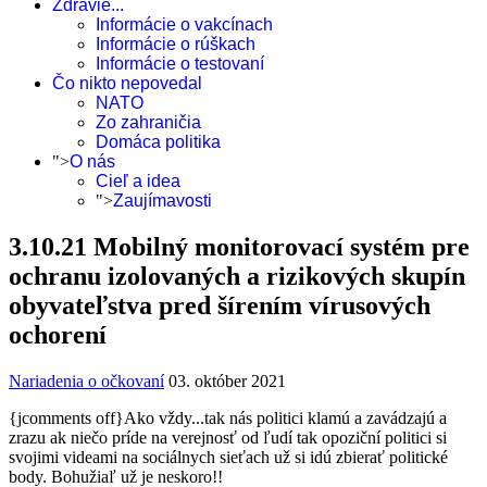
Zdravie...
Informácie o vakcínach
Informácie o rúškach
Informácie o testovaní
Čo nikto nepovedal
NATO
Zo zahraničia
Domáca politika
">
O nás
Cieľ a idea
">
Zaujímavosti
3.10.21 Mobilný monitorovací systém pre
ochranu izolovaných a rizikových skupín
obyvateľstva pred šírením vírusových
ochorení
Nariadenia o očkovaní
03. október 2021
{jcomments off}Ako vždy...tak nás politici klamú a zavádzajú
a
zrazu ak niečo príde na verejnosť od ľudí tak opoziční politici si
svojimi videami na sociálnych sieťach už si idú zbierať politické
body. Bohužiaľ už je neskoro!!