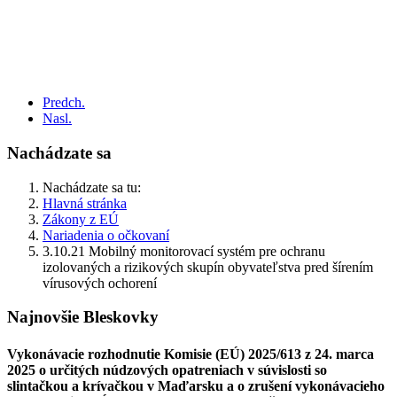
Predch.
Nasl.
Nachádzate sa
Nachádzate sa tu:
Hlavná stránka
Zákony z EÚ
Nariadenia o očkovaní
3.10.21 Mobilný monitorovací systém pre ochranu
izolovaných a rizikových skupín obyvateľstva pred šírením
vírusových ochorení
Najnovšie Bleskovky
Vykonávacie rozhodnutie Komisie (EÚ) 2025/613 z 24. marca
2025 o určitých núdzových opatreniach v súvislosti so
slintačkou a krívačkou v Maďarsku a o zrušení vykonávacieho