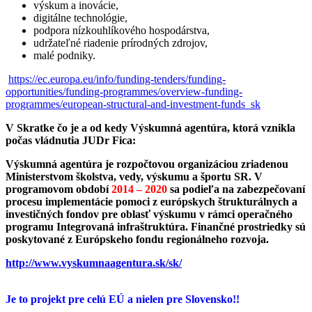
výskum a inovácie,
digitálne technológie,
podpora nízkouhlíkového hospodárstva,
udržateľné riadenie prírodných zdrojov,
malé podniky.
https://ec.europa.eu/info/funding-tenders/funding-
opportunities/funding-programmes/overview-funding-
programmes/european-structural-and-investment-funds_sk
V Skratke čo je a od kedy Výskumná agentúra, ktorá vznikla
počas vládnutia JUDr Fica:
Výskumná agentúra je rozpočtovou organizáciou zriadenou
Ministerstvom školstva, vedy, výskumu a športu SR. V
programovom období
2014 – 2020
sa podieľa na zabezpečovaní
procesu implementácie pomoci z európskych štrukturálnych a
investičných fondov pre oblasť výskumu v rámci operačného
programu Integrovaná infraštruktúra. Finančné prostriedky sú
poskytované z Európskeho fondu regionálneho rozvoja.
http://www.vyskumnaagentura.sk/sk/
Je to projekt pre celú EÚ a nielen pre Slovensko!!