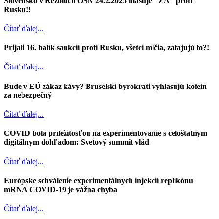
Slovensko v Rezolúcii OSN 24.2.2025 hlasuje "ZA" proti
Rusku!!
Čítať ďalej...
Prijali 16. balík sankcií proti Rusku, všetci mlčia, zatajujú to?!
Čítať ďalej...
Bude v EÚ zákaz kávy? Bruselskí byrokrati vyhlasujú kofeín
za nebezpečný
Čítať ďalej...
COVID bola príležitosťou na experimentovanie s celoštátnym
digitálnym dohľadom: Svetový summit vlád
Čítať ďalej...
Európske schválenie experimentálnych injekcií replikónu
mRNA COVID-19 je vážna chyba
Čítať ďalej...