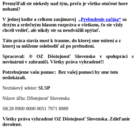
Premýšľali ste niekedy nad tým, prečo je všetko otočené hore
nohami?
V jednej knihe a celkom zaujímavej
„Prebudenie začína“
sa
drzým a srdečným hlasom rozpráva o všetkom, čo ste vždy
chceli vedieť, ale nikdy ste sa neodvážili opýtať.
Táto práca stavia most k traume, do ktorej sme nútení a z
ktorej sa môžeme oslobodiť až po prebudení.
Spracoval: ® OZ Dôstojnosť Slovensko v spolupráci s
novinármi v zahraničí. Všetky práva vyhradené!!
Potrebujeme vašu pomoc:
Bez vašej pomoci by sme toto
nedokázali.
Neziskový sektor:
SLSP
Názov účtu: Dôstojnosť Slovenska
SK28 0900 0000 0051 7971 8989
Všetky práva vyhradené OZ Dôstojnosť Slovenska. Zdieľanie
dovolené.