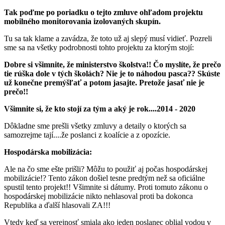
Tak poďme po poriadku o tejto zmluve ohľadom projektu
mobilného monitorovania izolovaných skupín.
Tu sa tak klame a zavádza, že toto už aj slepý musí vidieť. Pozreli
sme sa na všetky podrobnosti tohto projektu za ktorým stojí:
Dobre si všimnite, že ministerstvo školstva!! Čo myslíte, že prečo
tie rúška dole v tých školách? Nie je to náhodou pasca?? Skúste
už konečne premýšľať a potom jasajte. Pretože jasať nie je
prečo!!
Všimnite si, že kto stojí za tým a aký je rok....2014 - 2020
Dôkladne sme prešli všetky zmluvy a detaily o ktorých sa
samozrejme tají....že poslanci z koalície a z opozície.
Hospodárska mobilizácia:
Ale na čo sme ešte prišli? Môžu to použiť aj počas hospodárskej
mobilizácie!? Tento zákon došiel tesne predtým než sa oficiálne
spustil tento projekt!! Všimnite si dátumy. Proti tomuto zákonu o
hospodárskej mobilizácie nikto nehlasoval proti ba dokonca
Republika a ďalší hlasovali ZA!!!
Vtedy keď sa verejnosť smiala ako jeden poslanec oblial vodou v