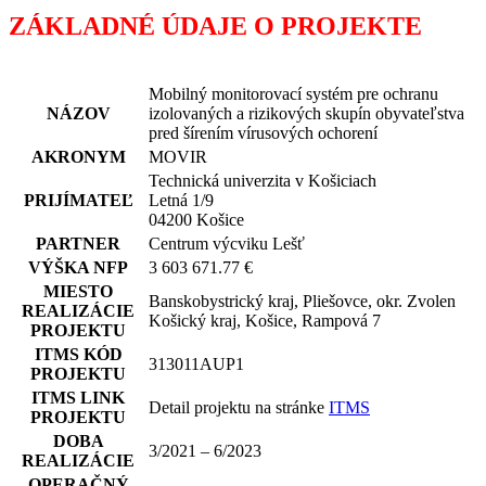
ZÁKLADNÉ ÚDAJE O PROJEKTE
Mobilný monitorovací systém pre ochranu
NÁZOV
izolovaných a rizikových skupín obyvateľstva
pred šírením vírusových ochorení
AKRONYM
MOVIR
Technická univerzita v Košiciach
PRIJÍMATEĽ
Letná 1/9
04200 Košice
PARTNER
Centrum výcviku Lešť
VÝŠKA NFP
3 603 671.77 €
MIESTO
Banskobystrický kraj, Pliešovce, okr. Zvolen
REALIZÁCIE
Košický kraj, Košice, Rampová 7
PROJEKTU
ITMS KÓD
313011AUP1
PROJEKTU
ITMS LINK
Detail projektu na stránke
ITMS
PROJEKTU
DOBA
3/2021 – 6/2023
REALIZÁCIE
OPERAČNÝ