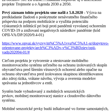
projekte Trojmorie a o Agenda 2030 a 2050.
Prvý záznam tohto projektu sme našli z 5.8.2020
- Výzva na
predkladanie žiadostí o poskytnutie nenávratného finančného
príspevku na podporu mobilizácie a využitia potenciálu
výskumných inštitúcií pri boji proti pandémii vyvolanej ochorením
COVID-19 a znižovaní negatívnych následkov pandémie (kód
OPII-VA/DP/2020/9.4-01)
https://www.opvai.sk/vyzvy/m%C5%A1vva%C5%A1-sr/dopytovo-
orientovane-projekty/arch%C3%ADv-v%C3%BDziev/opii-
vadp202094-01/#
Cieľom projektu je vytvorenie a otestovanie mobilného
monitorovacieho
systému určeného na ochranu izolovaných skupín
obyvateľstva pred šírením
vírusových ochorení alebo opačne na
ochranu obyvateľstva pred
izolovanou skupinou identifikovanou
ako zdroj rizika, vrátane návrhu,
vývoja a overenia modelov
správania sa jednotlivcov a entít.
Systém bude vybudovaný z mobilných senzorických
prvkov,
mobilnej monitorovacej stanice a cloudového dátového
systému.
Mobilné senzorické prvky budú inštalované vo forme samostatných,