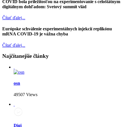
COVID bola príležitosťou na experimentovanie s celoštátnym
digitálnym dohľadom: Svetový summit vlád
Čítať ďalej...
Európske schválenie experimentálnych injekcií replikónu
mRNA COVID-19 je vážna chyba
Čítať ďalej...
Najčítanejšie články
osn
49507 Views
Digi