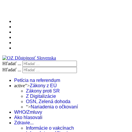
Hľadať ...
Hľadať ...
Petícia na referendum
active">
Zákony z EÚ
Zákony proti SR
Z Digitalizácie
OSN, Zelená dohoda
">
Nariadenia o očkovaní
WHO/Zmluvy
Ako hlasovali
Zdravie...
Informácie o vakcínach