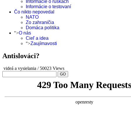
Informácie o rúškach
Informácie o testovaní
Čo nikto nepovedal
NATO
Zo zahraničia
Domáca politika
">
O nás
Cieľ a idea
">
Zaujímavosti
Antislováci?
videá a vysielania
/
50023 Views
GO