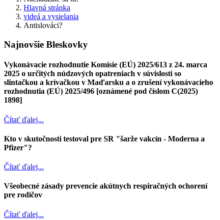
Hlavná stránka
videá a vysielania
Antislováci?
Najnovšie Bleskovky
Vykonávacie rozhodnutie Komisie (EÚ) 2025/613 z 24. marca
2025 o určitých núdzových opatreniach v súvislosti so
slintačkou a krívačkou v Maďarsku a o zrušení vykonávacieho
rozhodnutia (EÚ) 2025/496 [oznámené pod číslom C(2025)
1898]
Čítať ďalej...
Kto v skutočnosti testoval pre SR "šarže vakcín - Moderna a
Pfizer"?
Čítať ďalej...
Všeobecné zásady prevencie akútnych respiračných ochorení
pre rodičov
Čítať ďalej...