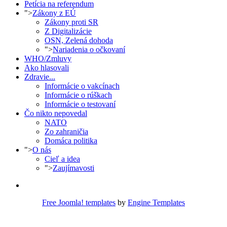
Petícia na referendum
">
Zákony z EÚ
Zákony proti SR
Z Digitalizácie
OSN, Zelená dohoda
">
Nariadenia o očkovaní
WHO/Zmluvy
Ako hlasovali
Zdravie...
Informácie o vakcínach
Informácie o rúškach
Informácie o testovaní
Čo nikto nepovedal
NATO
Zo zahraničia
Domáca politika
">
O nás
Cieľ a idea
">
Zaujímavosti
Free Joomla! templates
by
Engine Templates