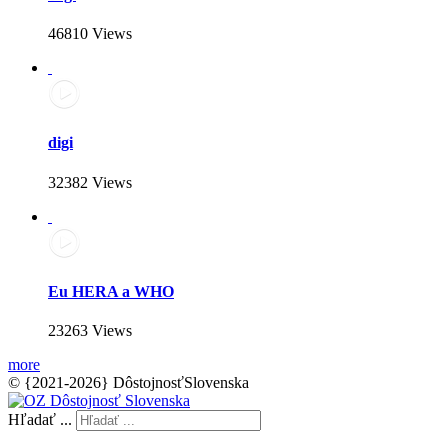
46810 Views
digi
32382 Views
Eu HERA a WHO
23263 Views
more
© {2021-2026} DôstojnosťSlovenska
Hľadať ...