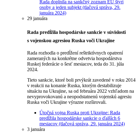
Rada doplnila na sankčný zoznam EÚ štyri
osoby a jeden subjekt (tlačová správa, 29.
januára 2024)
29 januára
Rada predĺžila hospodárske sankcie v súvislosti
s vojenskou agresiou Ruska voči Ukrajine
Rada rozhodla o predĺžení reštriktívnych opatrení
zameraných na konkrétne odvetvia hospodárstva
Ruskej federácie o šesť mesiacov, teda do 31. júla
2024.
Tieto sankcie, ktoré boli prvýkrát zavedené v roku 2014
v reakcii na konanie Ruska, ktorým destabilizuje
situáciu na Ukrajine, sa od februára 2022 vzhľadom na
nevyprovokovanú a neopodstatnenú vojenskú agresiu
Ruska voči Ukrajine výrazne rozširovali.
Útočná vojna Ruska proti Ukrajine: Rada
predĺžila hospodárske sankcie o ďalších 6
mesiacov (tlačová správa, 29. januára 2024)
3 januára