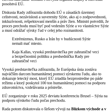
posolstvá EÚ.
Diskusia Rady zdôraznila dohodu EÚ o zásadách územnej
celistvosti, nezávislosti a suverenity Sýrie, ako aj o zodpovednosti,
inkluzívnosti, rešpektovaní menšín a práv žien. Ministri potvrdili, že
proces prechodu musí byť pod vedením Sýrie a vo vlastníctve Sýrie
a musí odrážať sýrsky ľud v celej jeho rozmanitosti.
Extrémizmus, Rusko a Irán by v budúcnosti Sýrie
nemali mať miesto.
Kaja Kallas, vysoká predstaviteľka pre zahraničné veci
a bezpečnostnú politiku a predsedníčka Rady pre
zahraničné veci
Vysoká predstaviteľka zdôraznila, že Európska únia zostáva
najväčším darcom humanitárnej pomoci sýrskemu ľudu, ako to
dokazuje letecký most, ktorý EÚ zriadila bezprostredne po páde
režimu a ktorý poskytol 100 ton humanitárnej pomoci na podporu
zdravotníctva, vzdelávania a prístrešie.
EÚ zorganizuje v roku 2025 deviatu konferenciu Brusel – Sýria na
podporu sýrskeho ľudu počas prechodu.
Rada potom diskutovala o širšom vývoji na
Blízkom východe a v