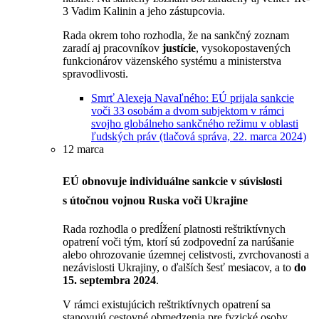
3 Vadim Kalinin a jeho zástupcovia.
Rada okrem toho rozhodla, že na sankčný zoznam
zaradí aj pracovníkov
justície
, vysokopostavených
funkcionárov väzenského systému a ministerstva
spravodlivosti.
Smrť Alexeja Navaľného: EÚ prijala sankcie
voči 33 osobám a dvom subjektom v rámci
svojho globálneho sankčného režimu v oblasti
ľudských práv (tlačová správa, 22. marca 2024)
12 marca
EÚ obnovuje individuálne sankcie v súvislosti
s útočnou vojnou Ruska voči Ukrajine
Rada rozhodla o predĺžení platnosti reštriktívnych
opatrení voči tým, ktorí sú zodpovední za narúšanie
alebo ohrozovanie územnej celistvosti, zvrchovanosti a
nezávislosti Ukrajiny, o ďalších šesť mesiacov, a to
do
15. septembra 2024
.
V rámci existujúcich reštriktívnych opatrení sa
stanovujú cestovné obmedzenia pre fyzické osoby,