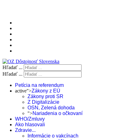
Hľadať ...
Hľadať ...
Petícia na referendum
active">
Zákony z EÚ
Zákony proti SR
Z Digitalizácie
OSN, Zelená dohoda
">
Nariadenia o očkovaní
WHO/Zmluvy
Ako hlasovali
Zdravie...
Informácie o vakcínach