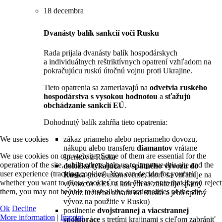
18 decembra
Dvanásty balík sankcií voči Rusku
Rada prijala dvanásty balík hospodárskych
a individuálnych reštriktívnych opatrení vzhľadom na
pokračujúcu ruskú útočnú vojnu proti Ukrajine.
Tieto opatrenia sa zameriavajú na
odvetvia ruského
hospodárstva s vysokou hodnotou
a
sťažujú
obchádzanie sankcií EÚ
.
Dohodnutý balík zahŕňa tieto opatrenia:
zákaz priameho alebo nepriameho dovozu,
We use cookies
nákupu alebo transferu
diamantov
vrátane
We use cookies on our website. Some of them are essential for the
šperkov z Ruska
operation of the site, while others help us to improve this site and the
doložka týkajúca sa spätného vývozu do
user experience (tracking cookies). You can decide for yourself
Ruska
(nové ustanovenie, ktoré sa vzťahuje na
whether you want to allow cookies or not. Please note that if you reject
vývozcov z EÚ a ktorým sa zakazuje spätný
them, you may not be able to use all the functionalities of the site.
vývoz určitého tovaru do Ruska a jeho spätný
vývoz na použitie v Rusku)
Ok
Decline
posilnenie
dvojstrannej a viacstrannej
More information
|
Imprint
spolupráce
s tretími krajinami s cieľom zabrániť