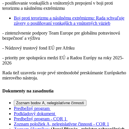
- posilňovanie vonkajších a vnútorných prepojení v boji proti
terorizmu a násilnému extrémizmu
Boj proti terorizmu a násilnému extrémizmu: Rada schvaľuje
závery o posilňovaní vonkajších a vnútorných väzieb
- zintenzívnenie podpory Team Europe pre globálnu potravinovú
bezpečnosť a výživu
- Núdzový trustový fond EÚ pre Afriku
- priority pre spoluprácu medzi EÚ a Radou Európy na roky 2025-
2026
Rada tiež uzavrela svoje prvé strednodobé preskúmanie Európskeho
mierového nástroja.
Dokumenty na zasadnutia
Zoznam bodov A, nelegislatívne činnosti
Predbežný program
Podkladový dokument
Predbežný program - COR 1
Zoznam položiek A, nelegislatívne činnosti - COR 1