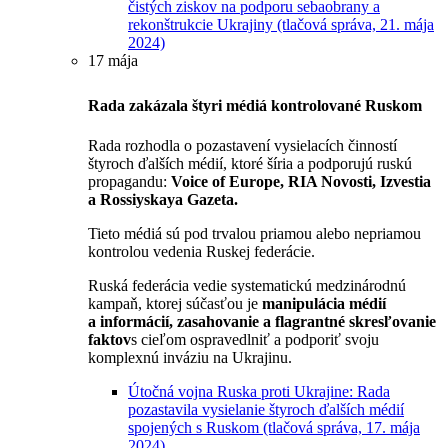
čistých ziskov na podporu sebaobrany a
rekonštrukcie Ukrajiny (tlačová správa, 21. mája
2024)
17 mája
Rada zakázala štyri médiá kontrolované Ruskom
Rada rozhodla o pozastavení vysielacích činností
štyroch ďalších médií, ktoré šíria a podporujú ruskú
propagandu:
Voice of Europe,
RIA Novosti
, Izvestia
a
Rossiyskaya Gazeta.
Tieto médiá sú pod trvalou priamou alebo nepriamou
kontrolou vedenia Ruskej federácie.
Ruská federácia vedie systematickú medzinárodnú
kampaň, ktorej súčasťou je
manipulácia médií
a informácií, zasahovanie a flagrantné skresľovanie
faktov
s cieľom ospravedlniť a podporiť svoju
komplexnú inváziu na Ukrajinu.
Útočná vojna Ruska proti Ukrajine: Rada
pozastavila vysielanie štyroch ďalších médií
spojených s Ruskom (tlačová správa, 17. mája
2024)