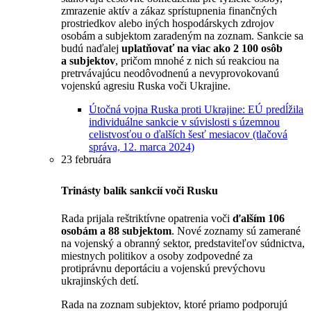
zmrazenie aktív a zákaz sprístupnenia finančných
prostriedkov alebo iných hospodárskych zdrojov
osobám a subjektom zaradeným na zoznam. Sankcie sa
budú naďalej
uplatňovať na viac ako 2 100 osôb
a subjektov
, pričom mnohé z nich sú reakciou na
pretrvávajúcu neodôvodnenú a nevyprovokovanú
vojenskú agresiu Ruska voči Ukrajine.
Útočná vojna Ruska proti Ukrajine: EÚ predĺžila
individuálne sankcie v súvislosti s územnou
celistvosťou o ďalších šesť mesiacov (tlačová
správa, 12. marca 2024)
23 februára
Trinásty balík sankcií voči Rusku
Rada prijala reštriktívne opatrenia voči
ďalším 106
osobám a 88 subjektom
. Nové zoznamy sú zamerané
na vojenský a obranný sektor, predstaviteľov súdnictva,
miestnych politikov a osoby zodpovedné za
protiprávnu deportáciu a vojenskú prevýchovu
ukrajinských detí.
Rada na zoznam subjektov, ktoré priamo podporujú