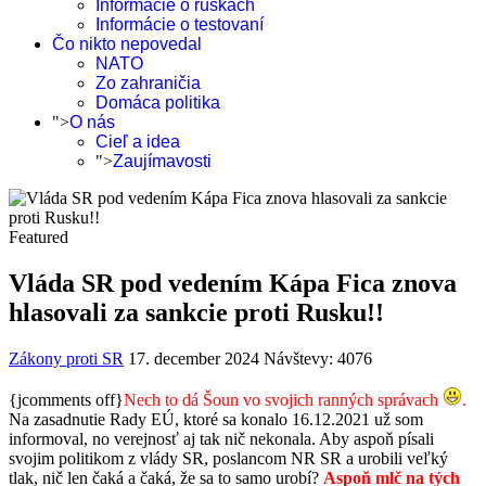
Informácie o rúškach
Informácie o testovaní
Čo nikto nepovedal
NATO
Zo zahraničia
Domáca politika
">
O nás
Cieľ a idea
">
Zaujímavosti
Featured
Vláda SR pod vedením Kápa Fica znova
hlasovali za sankcie proti Rusku!!
Zákony proti SR
17. december 2024
Návštevy: 4076
{jcomments off}
Nech to dá Šoun vo svojich ranných správach
.
Na zasadnutie Rady EÚ, ktoré sa konalo 16.12.2021 už som
informoval, no verejnosť aj tak nič nekonala. Aby aspoň písali
svojim politikom z vlády SR, poslancom NR SR a urobili veľký
tlak, nič len čaká a čaká, že sa to samo urobí?
Aspoň mlč na tých