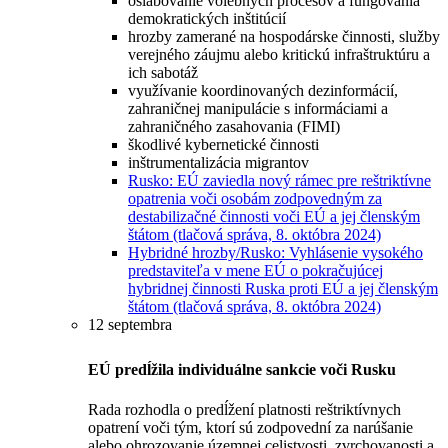
oslabovanie volebných procesov a fungovania
demokratických inštitúcií
hrozby zamerané na hospodárske činnosti, služby
verejného záujmu alebo kritickú infraštruktúru a
ich sabotáž
využívanie koordinovaných dezinformácií,
zahraničnej manipulácie s informáciami a
zahraničného zasahovania (FIMI)
škodlivé kybernetické činnosti
inštrumentalizácia migrantov
Rusko: EÚ zaviedla nový rámec pre reštriktívne
opatrenia voči osobám zodpovedným za
destabilizačné činnosti voči EÚ a jej členským
štátom (tlačová správa, 8. októbra 2024)
Hybridné hrozby/Rusko: Vyhlásenie vysokého
predstaviteľa v mene EÚ o pokračujúcej
hybridnej činnosti Ruska proti EÚ a jej členským
štátom (tlačová správa, 8. októbra 2024)
12 septembra
EÚ predĺžila individuálne sankcie voči Rusku
Rada rozhodla o predĺžení platnosti reštriktívnych
opatrení voči tým, ktorí sú zodpovední za narúšanie
alebo ohrozovanie územnej celistvosti, zvrchovanosti a