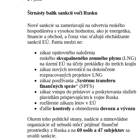
Štrnásty balík sankcií voči Rusku
Nové sankcie sa zameriavajú na odvetvia ruského
hospodárstva s vysokou hodnotou, ako je energetika,
financie a obchod, a čoraz viac sťažujú obchádzanie
sankcií EÚ. Patria medzi ne:
zákaz opätovného naloženia
ruského
skvapalneného zemného plynu
(LNG)
na území EÚ na účely prekládky do tretích krajín
zákaz nových investícií na dokončenie
rozpracovaných projektov LNG
zákaz používania „
Systému transferu
finančných správ
“ (SPFS)
zákaz vstupu do prístavov a poskytovania služieb
plavidlám prispievajúcim k vojne Ruska
rozšírenie zákazu letov v EÚ
ďalšie
kontroly
a obmedzenia
dovozu a vývozu
Okrem toho politické strany, nadácie a mimovládne
organizácie už nebudú môcť prijímať finančné
prostriedky z Ruska a na
69 osôb a 47 subjektov
sa
uvalili sankcie.