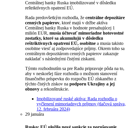
Centrálnej banky Ruska imobilizované v dôsledku
reštriktívnych opatrení EÚ.
Rada predovšetkým rozhodla, že
centrálne depozitáre
cenných papierov
, ktoré majú v držbe aktíva
Centrálnej banky Ruska v hodnote presahujúcej 1
milión EUR,
musia účtovať mimoriadne hotovostné
zostatky, ktoré sa akumulujú v dôsledku
reštriktívnych opatrení EÚ, osobitne
a musia takisto
osobitne viesť aj zodpovedajúce príjmy. Okrem toho sa
centrálnym depozitárom cenných papierov zakazuje
nakladať s následnými čistými ziskami.
Týmto rozhodnutím sa pre Radu pripravuje pôda na to,
aby v neskoršej fáze rozhodla o možnom stanovení
finančného príspevku do rozpočtu EÚ získaného z
týchto čistých ziskov na
podporu Ukrajiny a jej
obnovy
a rekonštrukcie.
Imobilizované ruské aktíva: Rada rozhodla o
vyčlenení mimoriadnych príjmov (tlačová správa,
12. februára 2024)
29 januára
Rusko: EÚ uložila nové sankcie za porušovanie