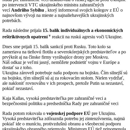
po intervencii VTC ukrajinského ministra zahraničných
vecí
Andriiho Sybihu
, ktorý informoval svojich kolegov z EÚ o
najnovšom vývoji na mieste a najnaliehavejších ukrajinských
potrebách.
Rada následne prijala
15. balík individuálnych a ekonomických
v
reštriktívnych opatrení
reakcii na ruskú agresiu voči Ukrajine.
Dnes sme prijali 15. balík sankcií proti Rusku. Toto kolo sa
zameriava na tieňovú flotilu a severokórejských predstaviteľov a po
prvýkrát aj na čínske firmy vyrábajúce drony pre Moskvu.
Náš odkaz je veľmi jasný, nemôžete podnietiť vojnu v Európe a
dostať sa z toho.
Ukrajina zároveň potrebuje našu podporu na bojisku. Čím silnejší sú
na bojisku, tým silnejší sú aj za rokovacím stolom. Nielen vydržať,
ale nakloniť rovnováhu v ich prospech, pretože Putin sa nezastaví,
pokiaľ nezastaví.
Kaja Kallas, vysoká predstaviteľka pre zahraničné veci a
bezpečnostnú politiku a predsedníčka Rady pre zahraničné veci
Rada potom rokovala o
vojenskej podpore EÚ
pre Ukrajinu.
Vysoká predstaviteľka zdôraznila potrebu jej zintenzívnenia, najmä
pokiaľ ide o muníciu, protivzdušnú obranu a všeobecnú podporu
ukrajinského obranného priemyslu. Ministrom EÚ tiež pripomenula