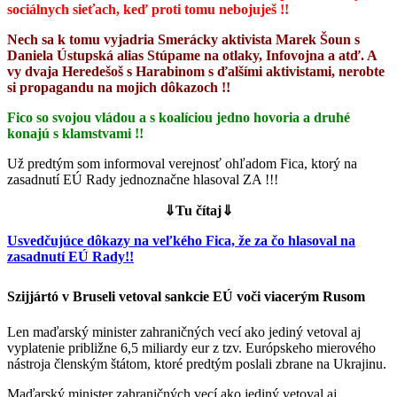
sociálnych sieťach, keď proti tomu nebojuješ !!
Nech sa k tomu vyjadria Smerácky aktivista Marek Šoun s
Daniela Ústupská alias Stúpame na otlaky, Infovojna a atď. A
vy dvaja Heredešoš s Harabinom s ďalšími aktivistami, nerobte
si propagandu na mojich dôkazoch !!
Fico so svojou vládou a s koalíciou jedno hovoria a druhé
konajú s klamstvami !!
Už predtým som informoval verejnosť ohľadom Fica, ktorý na
zasadnutí EÚ Rady jednoznačne hlasoval ZA !!!
⇓Tu čítaj⇓
Usvedčujúce dôkazy na veľkého Fica, že za čo hlasoval na
zasadnutí EÚ Rady!!
Szijjártó v Bruseli vetoval sankcie EÚ voči viacerým Rusom
Len maďarský minister zahraničných vecí ako jediný vetoval aj
vyplatenie približne 6,5 miliardy eur z tzv. Európskeho mierového
nástroja členským štátom, ktoré predtým poslali zbrane na Ukrajinu.
Maďarský minister zahraničných vecí ako jediný vetoval aj