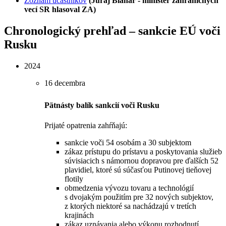
Zoznam účastníkov
(Juraj Blanár - minister zahraničných
vecí SR hlasoval ZA)
Chronologický prehľad – sankcie EÚ voči
Rusku
2024
16 decembra
Pätnásty balík sankcií voči Rusku
Prijaté opatrenia zahŕňajú:
sankcie voči 54 osobám a 30 subjektom
zákaz prístupu do prístavu a poskytovania služieb
súvisiacich s námornou dopravou pre ďalších 52
plavidiel, ktoré sú súčasťou Putinovej tieňovej
flotily
obmedzenia vývozu tovaru a technológií
s dvojakým použitím pre 32 nových subjektov,
z ktorých niektoré sa nachádzajú v tretích
krajinách
zákaz uznávania alebo výkonu rozhodnutí