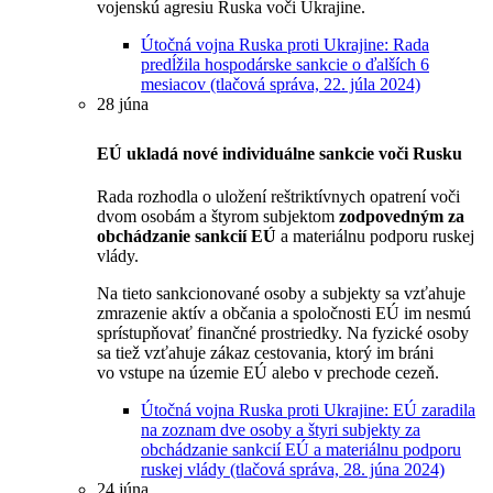
vojenskú agresiu Ruska voči Ukrajine.
Útočná vojna Ruska proti Ukrajine: Rada
predĺžila hospodárske sankcie o ďalších 6
mesiacov (tlačová správa, 22. júla 2024)
28 júna
EÚ ukladá nové individuálne sankcie voči Rusku
Rada rozhodla o uložení reštriktívnych opatrení voči
dvom osobám a štyrom subjektom
zodpovedným za
obchádzanie sankcií EÚ
a materiálnu podporu ruskej
vlády.
Na tieto sankcionované osoby a subjekty sa vzťahuje
zmrazenie aktív a občania a spoločnosti EÚ im nesmú
sprístupňovať finančné prostriedky. Na fyzické osoby
sa tiež vzťahuje zákaz cestovania, ktorý im bráni
vo vstupe na územie EÚ alebo v prechode cezeň.
Útočná vojna Ruska proti Ukrajine: EÚ zaradila
na zoznam dve osoby a štyri subjekty za
obchádzanie sankcií EÚ a materiálnu podporu
ruskej vlády (tlačová správa, 28. júna 2024)
24 júna