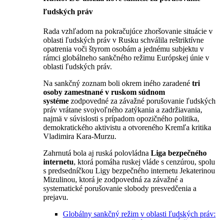
ľudských práv
Rada vzhľadom na pokračujúce zhoršovanie situácie v
oblasti ľudských práv v Rusku schválila reštriktívne
opatrenia voči štyrom osobám a jednému subjektu v
rámci globálneho sankčného režimu Európskej únie v
oblasti ľudských práv.
Na sankčný zoznam boli okrem iného zaradené
tri
osoby zamestnané v ruskom súdnom
systéme
zodpovedné za závažné porušovanie ľudských
práv vrátane svojvoľného zatýkania a zadržiavania,
najmä v súvislosti s prípadom opozičného politika,
demokratického aktivistu a otvoreného Kremľa kritika
Vladimira Kara-Murzu.
Zahrnutá bola aj ruská polovládna
Liga bezpečného
internetu
, ktorá pomáha ruskej vláde s cenzúrou, spolu
s predsedníčkou Ligy bezpečného internetu Jekaterinou
Mizulinou, ktorá je zodpovedná za závažné a
systematické porušovanie slobody presvedčenia a
prejavu.
Globálny sankčný režim v oblasti ľudských práv: