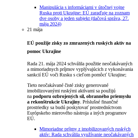
Manipulácia s informáciami v útočnej vojne
Ruska proti Ukrajine: EÚ zaraďuje na zoznam
dve osoby a jeden subjekt (tlačová správa, 27.
mája 2024)
21 mája
EÚ použije zisky zo zmrazených ruských aktív na
pomoc Ukrajine
Rada 21. mája 2024 schválila použitie neočakávaných
a mimoriadnych príjmov vyplývajúcich z vykonávania
sankcií EÚ voči Rusku s cieľom pomôcť Ukrajine;
Tieto neočakávané čisté zisky generované
imobilizovanými ruskými aktívami sa použijú
na
podporu ozbrojených síl, obranného priemyslu
a rekonštrukcie Ukrajiny
. Príslušné finančné
prostriedky sa budú poskytovať prostredníctvom
Európskeho mierového nástroja a iných programov
EÚ.
Mimoriadne príjmy z imobilizovaných ruských
aktív: Rada schválila využívanie neočakávaných