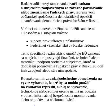
Rada zriadila nový rámec sankcií
voči osobám
a subjektom zodpovedným za závažné porušovanie
alebo zneužívanie ľudských práv
, represie voči
občianskej spoločnosti a demokratickej opozícii
a narušovanie demokracie a právneho štátu v Rusku.
V rámci tohto nového režimu sa uložili sankcie na
19 osobám a 1 subjektu vrátane
sudcov, prokurátorov a príslušníkov
Federálnej väzenskej služby Ruskej federácie
Tento špecifický režim takisto umožňuje EÚ zamerať
sa na tých, ktorí poskytujú finančnú, technickú alebo
materiálnu podporu osobám a subjektom, ktoré sa
dopúšťajú porušovania ľudských práv v Rusku, sú doň
inak zapojené alebo sú s ním spojené.
Rovnako sa ním zavádzajú
obchodné obmedzenia na
vývoz vybavenia, ktoré by sa mohlo použiť
na vnútornú represiu
, ako aj na vybavenie,
technológie alebo softvér určené najmä na použitie
v oblasti informačnej bezpečnosti a monitorovania
alebo odpočúvania telekomunikácií.