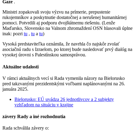
Gaze
.
Ministri zopakovali svoju výzvu na prímerie, prepustenie
rukojemníkov a poskytnutie dostatočnej a nerušenej humanitárnej
pomoci. Potvrdili aj podporu dvojštátnemu riešeniu. (Lenže
Maďarsko, Slovensko na Valnom zhromaždení OSN hlasovali úplne
inak: pozri
tu
,
tu
a
tu
)
Vysoká predstaviteľka oznámila, že navrhla čo najskôr zvolať
asociačnú radu s Izraelom, po ktorej bude nasledovať prvý dialóg na
vysokej úrovni s Palestínskou samosprávou.
Aktuálne udalosti
V rámci aktuálnych vecí si Rada vymenila názory na Bielorusko
pred takzvanými prezidentskými voľbami naplánovanými na 26.
januára 2025.
Bielorusko: EÚ uvádza 26 jednotlivcov a 2 subjekty
vzhľadom na situáciu v krajine
závery Rady a iné rozhodnutia
Rada schválila závery o: