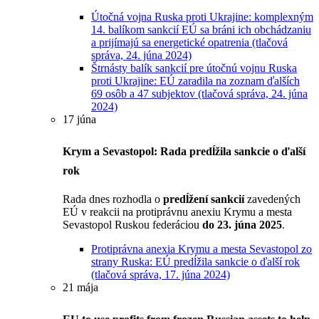
Útočná vojna Ruska proti Ukrajine: komplexným
14. balíkom sankcií EÚ sa bráni ich obchádzaniu
a prijímajú sa energetické opatrenia (tlačová
správa, 24. júna 2024)
Štrnásty balík sankcií pre útočnú vojnu Ruska
proti Ukrajine: EÚ zaradila na zoznam ďalších
69 osôb a 47 subjektov (tlačová správa, 24. júna
2024)
17 júna
Krym a Sevastopol: Rada predĺžila sankcie o ďalší
rok
Rada dnes rozhodla o
predĺžení sankcií
zavedených
EÚ v reakcii na protiprávnu anexiu Krymu a mesta
Sevastopol Ruskou federáciou
do 23. júna 2025
.
Protiprávna anexia Krymu a mesta Sevastopol zo
strany Ruska: EÚ predĺžila sankcie o ďalší rok
(tlačová správa, 17. júna 2024)
21 mája