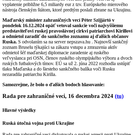
vyplatenie približne 6,5 miliardy eur z tzv. Európskeho mierového
nástroja členským štátom, ktoré predtým poslali zbrane na Ukrajinu.
Maďarský minister zahraničných vecí Péter Szijjártó v
pondelok 16.12.2024 opäť vetoval sankcie voči najvyššiemu
predstaviteľovi ruskej pravoslávnej cirkvi patriarchovi Kirillovi
a odmietol zaradiť do sankčného zoznamu aj ďalších občanov
Ruska.
S odvolaním sa na server nepszava.hu . Najnovší sankčný
zoznam Bruselu týkajúci sa zákazu vstupu a zmrazenia aktív
odmietol šéf maďarskej diplomacie zaradenie aj ruského
veľvyslanca pri OSN, členov ruského olympijského výboru a dvoch
ruských futbalových tímov.
EÚ sa už 2. júna 2022 rozhodla ustúpiť
tlaku Maďarska a do šiesteho sankčného balíka voči Rusku
nezaradila patriarchu Kirilla.
Samozrejme, že bolo o ďalších bodoch hlasovanie:
Rada pre zahraničné veci, 16 decembra 2024
(tu)
Hlavné výsledky
Ruská útočná vojna proti Ukrajine
Rada pre zahraničné veci diskutovala o ruskej agresii proti Ukrajine