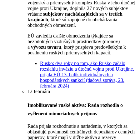
vojenský a priemyselný komplex Ruska v jeho útočnej
vojne proti Ukrajine, doplnila 27 nových subjektov
vrátane
subjektov nachádzajúcich sa v tretích
krajinách
, ktoré sú zapojené do obchádzania
obchodných obmedzení.
EÚ zaviedla ďalšie obmedzenia týkajúce sa
bezpilotných vzdušných prostriedkov (dronov)
a
vývozu tovaru
, ktorý prispieva predovšetkým k
posilneniu ruských priemyselných kapacít.
Rusko: dva roky po tom, ako Rusko začalo
rozsiahlu inváziu a útočnú vojnu proti Ukrajine,
prijala EÚ 13. balík individuálnych a
hospodárskych sankcií (tlačová správa, 23.
februára 2024)
12 februára
Imobilizované ruské aktíva: Rada rozhodla o
vyčlenení mimoriadnych príjmov
Rada prijala rozhodnutie a nariadenie, v ktorých sa
objasňujú povinnosti centrálnych depozitárov cenných
papierov, ktoré majú v držbe aktíva a rezervy