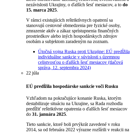
nezávislosti Ukrajiny, o ďalších šesť mesiacov, a to
do
15. marca 2025
.
V rámci existujúcich reštriktívnych opatrení sa
stanovujú cestovné obmedzenia pre fyzické osoby,
zmrazenie aktív a zákaz sprístupnenia finančných
prostriedkov alebo iných hospodárskych zdrojov
osobám a subjektom zaradeným na zoznam.
Útočná vojna Ruska proti Ukrajine: EÚ predĺžila
individuálne sankcie v súvislosti s územnou
celistvosťou o ďalších šesť mesiacov (tlačová
správa, 12. septembra 2024)
22 júla
EÚ predĺžila hospodárske sankcie voči Rusku
Vzhľadom na pokračujúce konanie Ruska, ktorým
destabilizuje situáciu na Ukrajine, sa Rada rozhodla
predĺžiť reštriktívne opatrenia o ďalších šesť mesiacov
do
31. januára 2025
.
Tieto sankcie, ktoré boli prvýkrát zavedené v roku
2014, sa od februára 2022 výrazne rozšírili v reakcii na