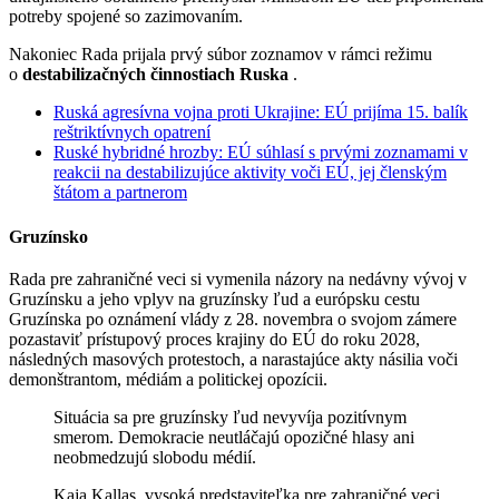
potreby spojené so zazimovaním.
Nakoniec Rada prijala prvý súbor zoznamov v rámci režimu
o
destabilizačných činnostiach Ruska
.
Ruská agresívna vojna proti Ukrajine: EÚ prijíma 15. balík
reštriktívnych opatrení
Ruské hybridné hrozby: EÚ súhlasí s prvými zoznamami v
reakcii na destabilizujúce aktivity voči EÚ, jej členským
štátom a partnerom
Gruzínsko
Rada pre zahraničné veci si vymenila názory na nedávny vývoj v
Gruzínsku a jeho vplyv na gruzínsky ľud a európsku cestu
Gruzínska po oznámení vlády z 28. novembra o svojom zámere
pozastaviť prístupový proces krajiny do EÚ do roku 2028,
následných masových protestoch, a narastajúce akty násilia voči
demonštrantom, médiám a politickej opozícii.
Situácia sa pre gruzínsky ľud nevyvíja pozitívnym
smerom. Demokracie neutláčajú opozičné hlasy ani
neobmedzujú slobodu médií.
Kaja Kallas, vysoká predstaviteľka pre zahraničné veci