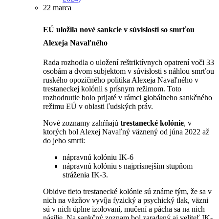
22 marca
EÚ uložila nové sankcie v súvislosti so smrťou
Alexeja Navaľného
Rada rozhodla o uložení reštriktívnych opatrení voči 33
osobám a dvom subjektom v súvislosti s náhlou smrťou
ruského opozičného politika Alexeja Navaľného v
trestaneckej kolónii s prísnym režimom. Toto
rozhodnutie bolo prijaté v rámci globálneho sankčného
režimu EÚ v oblasti ľudských práv.
Nové zoznamy zahŕňajú
trestanecké kolónie
, v
ktorých bol Alexej Navaľný väznený od júna 2022 až
do jeho smrti:
nápravnú kolóniu IK-6
nápravnú kolóniu s najprísnejším stupňom
stráženia IK-3.
Obidve tieto trestanecké kolónie sú známe tým, že sa v
nich na väzňov vyvíja fyzický a psychický tlak, väzni
sú v nich úplne izolovaní, mučení a pácha sa na nich
násilie. Na sankčný zoznam bol zaradený aj veliteľ IK-