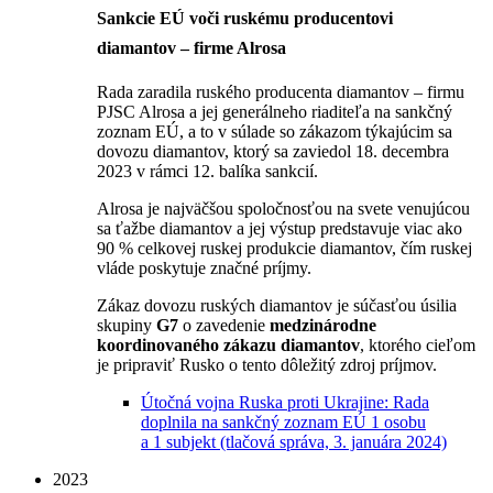
Sankcie EÚ voči ruskému producentovi
diamantov – firme Alrosa
Rada zaradila ruského producenta diamantov – firmu
PJSC Alrosa a jej generálneho riaditeľa na sankčný
zoznam EÚ, a to v súlade so zákazom týkajúcim sa
dovozu diamantov, ktorý sa zaviedol 18. decembra
2023 v rámci 12. balíka sankcií.
Alrosa je najväčšou spoločnosťou na svete venujúcou
sa ťažbe diamantov a jej výstup predstavuje viac ako
90 % celkovej ruskej produkcie diamantov, čím ruskej
vláde poskytuje značné príjmy.
Zákaz dovozu ruských diamantov je súčasťou úsilia
skupiny
G7
o zavedenie
medzinárodne
koordinovaného zákazu diamantov
, ktorého cieľom
je pripraviť Rusko o tento dôležitý zdroj príjmov.
Útočná vojna Ruska proti Ukrajine: Rada
doplnila na sankčný zoznam EÚ 1 osobu
a 1 subjekt (tlačová správa, 3. januára 2024)
2023