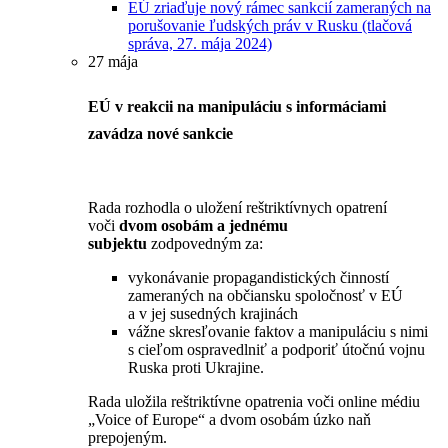
EÚ zriaďuje nový rámec sankcií zameraných na
porušovanie ľudských práv v Rusku (tlačová
správa, 27. mája 2024)
27 mája
EÚ v reakcii na manipuláciu s informáciami
zavádza nové sankcie
Rada rozhodla o uložení reštriktívnych opatrení
voči
dvom osobám a jednému
subjektu
zodpovedným za:
vykonávanie propagandistických činností
zameraných na občiansku spoločnosť v EÚ
a v jej susedných krajinách
vážne skresľovanie faktov a manipuláciu s nimi
s cieľom ospravedlniť a podporiť útočnú vojnu
Ruska proti Ukrajine.
Rada uložila reštriktívne opatrenia voči online médiu
„Voice of Europe“ a dvom osobám úzko naň
prepojeným.